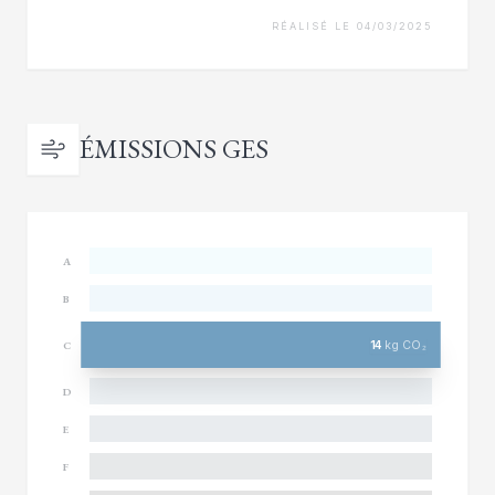
RÉALISÉ LE 04/03/2025
ÉMISSIONS GES
A
B
14
kg CO₂
C
D
E
F