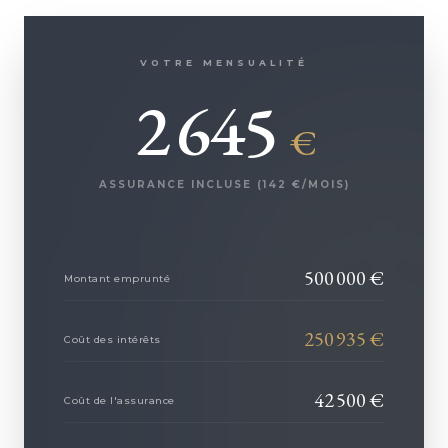
VOTRE MENSUALITÉ
2 645
€
ASSURANCE INCLUSE (
142
€/MOIS)
500 000
€
Montant emprunté
250 935
€
Coût des intérêts
42 500
€
Coût de l'assurance