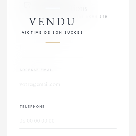
d'informations
VENDU
RÉPONSE PRIORITAIRE SOUS 24H
VICTIME DE SON SUCCÈS
VOTRE NOM COMPLET
ADRESSE EMAIL
TÉLÉPHONE