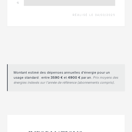
G
RÉALISÉ LE 04/03/2025
Montant estimé des dépenses annuelles d'énergie pour un
usage standard : entre
3590 €
et
4900 €
par an.
Prix moyens des
énergies indexés sur l'année de référence (abonnements compris).