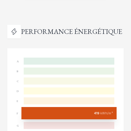
PERFORMANCE ÉNERGÉTIQUE
A
B
C
D
E
419
kWh/m²
F
G