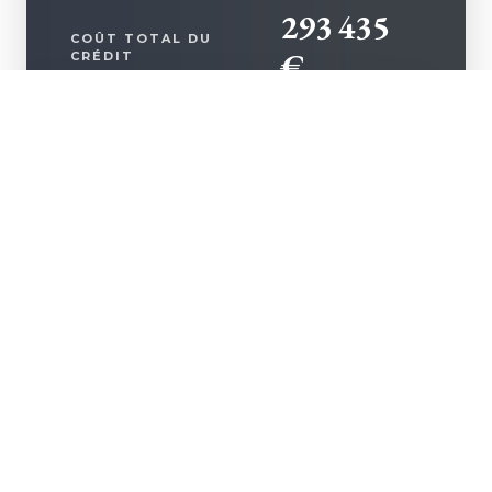
293 435
COÛT TOTAL DU
€
CRÉDIT
+ D'INFOS
AFFINER CE PROJET AVEC NOUS
VOIR LE TABLEAU D'AMORTISSEMENT
DÉTAILLÉ