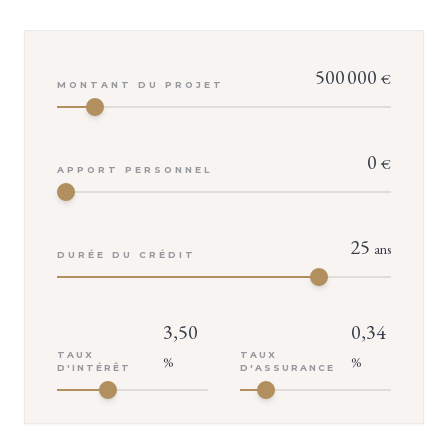
500 000
€
MONTANT DU PROJET
0
€
APPORT PERSONNEL
25
ans
DURÉE DU CRÉDIT
3,50
0,34
TAUX
TAUX
%
%
D'INTÉRÊT
D'ASSURANCE