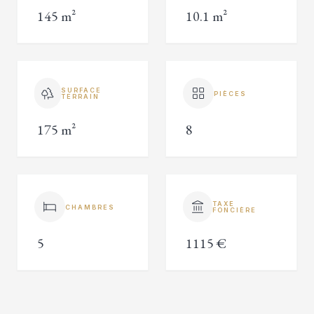
145 m²
10.1 m²
SURFACE
PIÈCES
TERRAIN
175 m²
8
TAXE
CHAMBRES
FONCIÈRE
5
1115 €