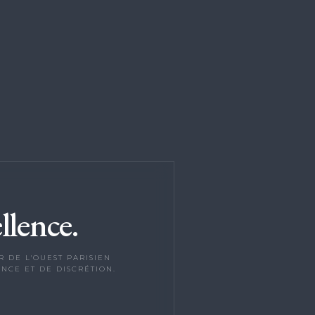
llence.
 DE L'OUEST PARISIEN
NCE ET DE DISCRÉTION.