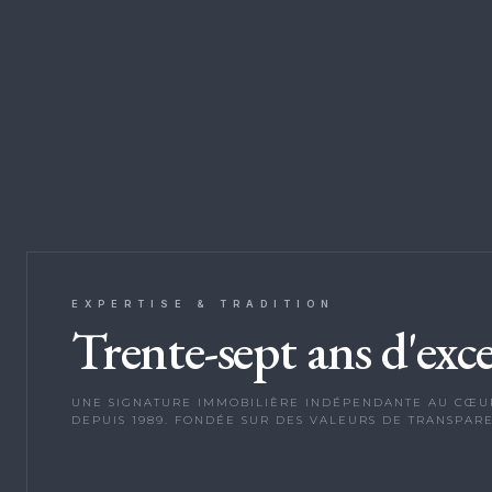
EXPERTISE & TRADITION
Trente-sept ans d'exce
UNE SIGNATURE IMMOBILIÈRE INDÉPENDANTE AU CŒUR
DEPUIS 1989. FONDÉE SUR DES VALEURS DE TRANSPARE