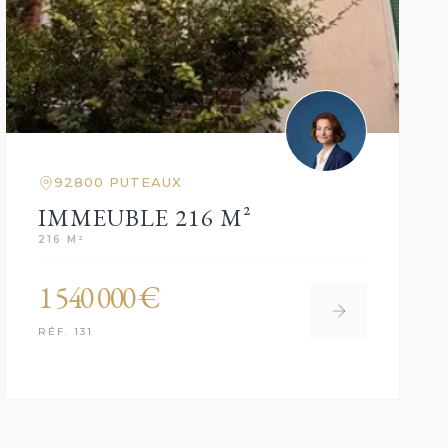
92800 PUTEAUX
IMMEUBLE 216 M²
216 M²
1 540 000 €
RÉF. 131