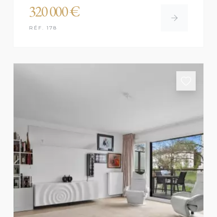
320 000 €
RÉF. 178