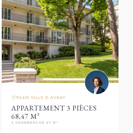
92410 VILLE D AVRAY
APPARTEMENT 3 PIÈCES
68,47 M²
2 CHAMBRES
68.47 M²