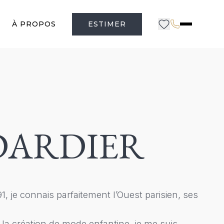
À PROPOS
ESTIMER
 DARDIER
, je connais parfaitement l’Ouest parisien, ses
la création de mode enfantine, je me suis