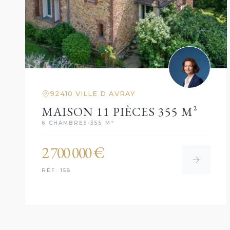
92410 VILLE D AVRAY
MAISON 11 PIÈCES 355 M²
6 CHAMBRES
355 M²
2 700 000 €
RÉF. 158