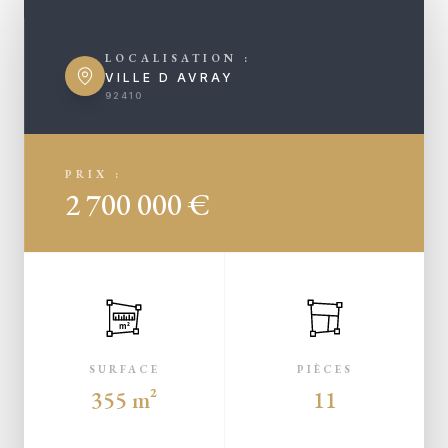
LOCALISATION :
VILLE D AVRAY
92410
PRIX :
2 700 000 €
m²
SURFACE
PIÈCES
355 m²
11