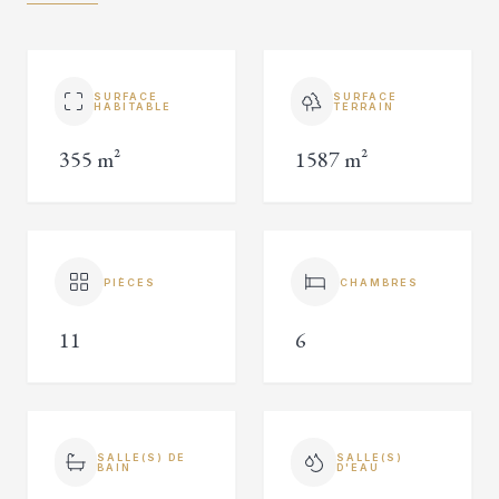
SURFACE
SURFACE
HABITABLE
TERRAIN
355 m²
1587 m²
PIÈCES
CHAMBRES
11
6
SALLE(S) DE
SALLE(S)
BAIN
D'EAU