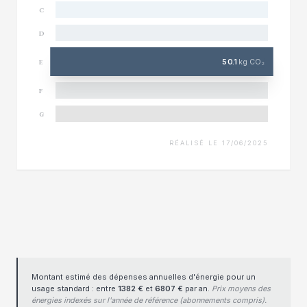
C
D
50.1
kg CO₂
E
F
G
RÉALISÉ LE 17/06/2025
Montant estimé des dépenses annuelles d'énergie pour un
usage standard : entre
1382 €
et
6807 €
par an.
Prix moyens des
énergies indexés sur l'année de référence (abonnements compris).