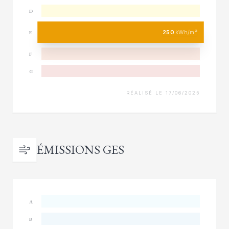
D
250
kWh/m²
E
F
G
RÉALISÉ LE 17/06/2025
ÉMISSIONS GES
A
B