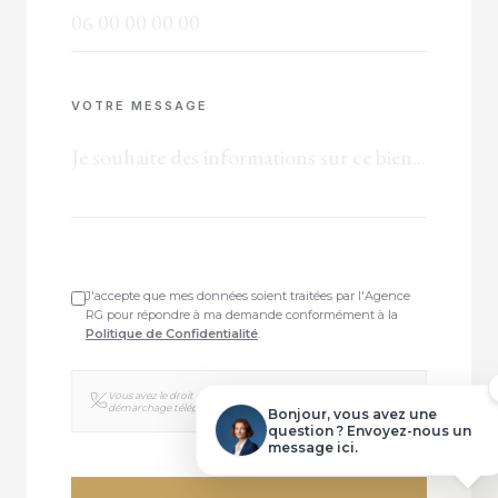
VOTRE MESSAGE
VOTRE CONSEILLER
Natacha DARDIER
Demander une visite
J'accepte que mes données soient traitées par l'Agence
RG pour répondre à ma demande conformément à la
Politique de Confidentialité
.
Dossier complet
Vous avez le droit de vous inscrire sur la liste d'opposition au
Poser une question
démarchage téléphonique sur
www.bloctel.gouv.fr
.
Bonjour, vous avez une
question ? Envoyez-nous un
message ici.
Faire une offre