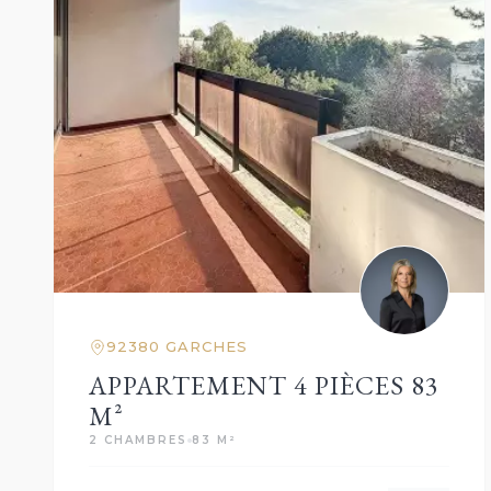
92380 GARCHES
APPARTEMENT 4 PIÈCES 83
M²
2 CHAMBRES
83 M²