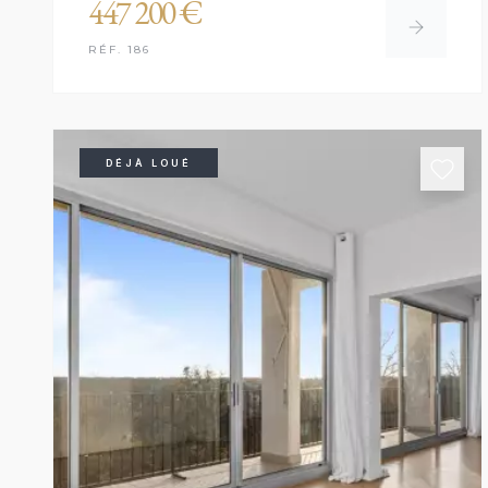
447 200 €
RÉF. 186
DÉJÀ LOUÉ