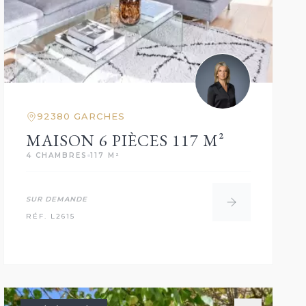
92380 GARCHES
MAISON 6 PIÈCES 117 M²
4 CHAMBRES
117 M²
SUR DEMANDE
RÉF. L2615