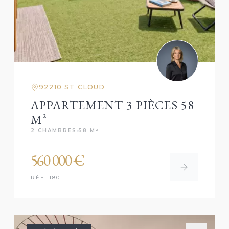
92210 ST CLOUD
APPARTEMENT 3 PIÈCES 58
M²
2 CHAMBRES
58 M²
560 000 €
RÉF. 180