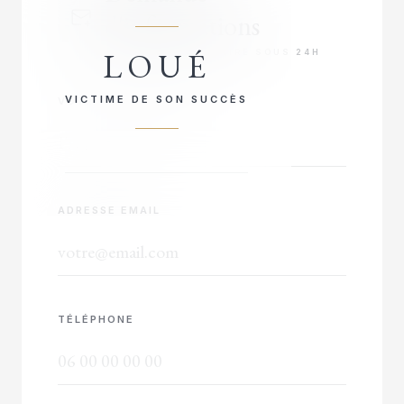
d'informations
LOUÉ
RÉPONSE PRIORITAIRE SOUS 24H
VICTIME DE SON SUCCÈS
VOTRE NOM COMPLET
ADRESSE EMAIL
TÉLÉPHONE