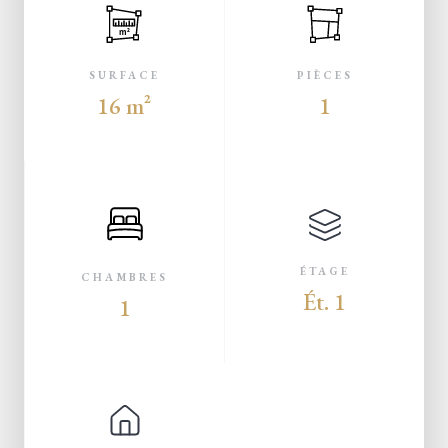
m²
SURFACE
PIÈCES
16 m²
1
ÉTAGE
CHAMBRES
Ét. 1
1