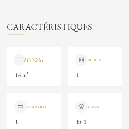
CARACTÉRISTIQUES
SURFACE
PIÈCES
HABITABLE
16 m²
1
CHAMBRES
ÉTAGE
1
Ét. 1