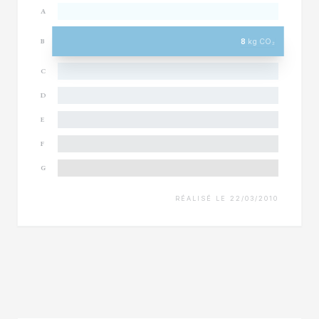
A
8
kg CO₂
B
C
D
E
F
G
RÉALISÉ LE 22/03/2010