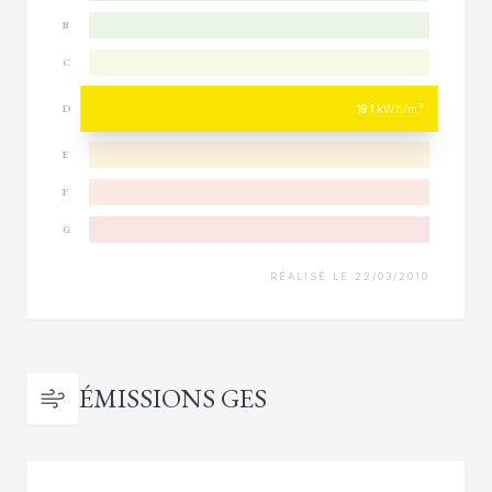
B
C
191
kWh/m²
D
E
F
G
RÉALISÉ LE 22/03/2010
ÉMISSIONS GES