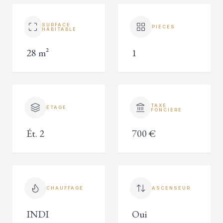
SURFACE
PIÈCES
HABITABLE
28 m²
1
TAXE
ÉTAGE
FONCIÈRE
Ét. 2
700 €
CHAUFFAGE
ASCENSEUR
INDI
Oui