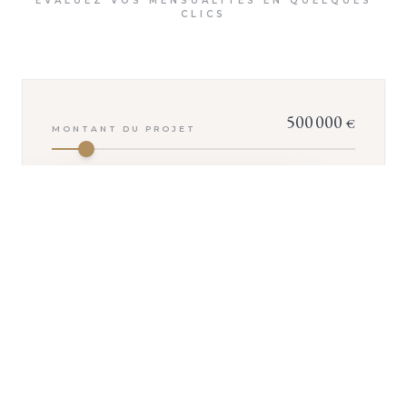
ÉVALUEZ VOS MENSUALITÉS EN QUELQUES
CLICS
500 000
€
MONTANT DU PROJET
+ D'INFOS
0
€
APPORT PERSONNEL
25
ans
DURÉE DU CRÉDIT
3,50
0,34
TAUX
TAUX
%
%
D'INTÉRÊT
D'ASSURANCE