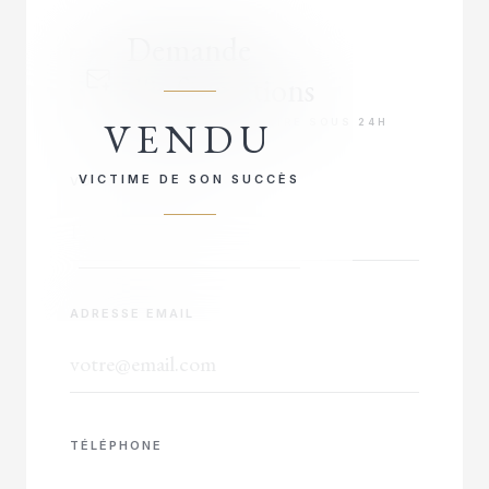
Demande
d'informations
VENDU
RÉPONSE PRIORITAIRE SOUS 24H
VICTIME DE SON SUCCÈS
VOTRE NOM COMPLET
ADRESSE EMAIL
TÉLÉPHONE