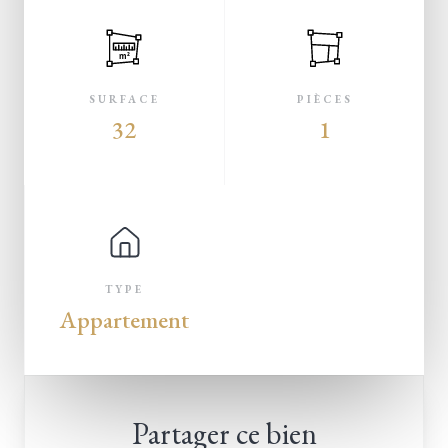
m²
SURFACE
PIÈCES
32
1
TYPE
Appartement
Partager ce bien