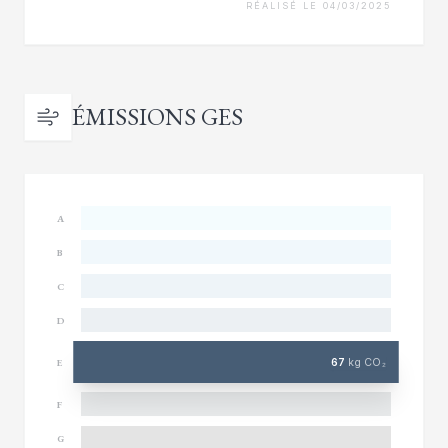
RÉALISÉ LE 04/03/2025
ÉMISSIONS GES
A
B
C
D
67
kg CO₂
E
F
G