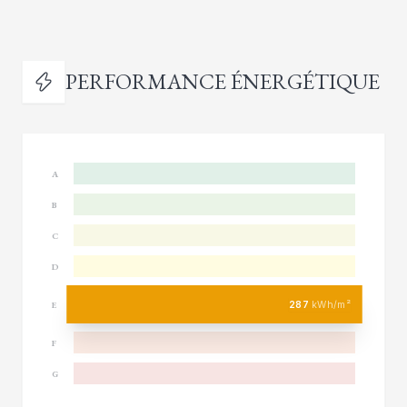
PERFORMANCE ÉNERGÉTIQUE
A
B
C
D
287
kWh/m²
E
F
G