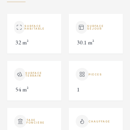
SURFACE
SURFACE
HABITABLE
SÉJOUR
32 m²
30.1 m²
SURFACE
PIÈCES
TERRAIN
54 m²
1
TAXE
CHAUFFAGE
FONCIÈRE