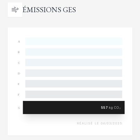
ÉMISSIONS GES
A
B
C
D
E
F
557
kg CO₂
G
RÉALISÉ LE 04/03/2025