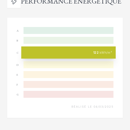
PERFORMANCE ÉNERGÉTIQUE
A
B
122
kWh/m²
C
D
E
F
G
RÉALISÉ LE 04/03/2025