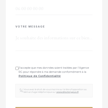
VOTRE MESSAGE
J'accepte que mes données soient traitées par l'Agence
RG pour répondre à ma demande conformément à la
Politique de Confidentialité
.
Vous avez le droit de vous inscrire sur la liste d'opposition au
démarchage téléphonique sur
www.bloctel.gouv.fr
.