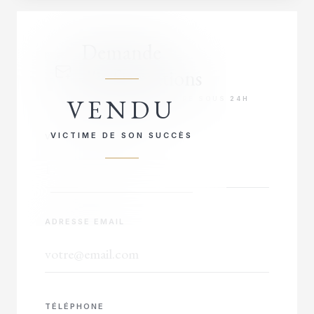
Demande
d'informations
VENDU
RÉPONSE PRIORITAIRE SOUS 24H
VICTIME DE SON SUCCÈS
VOTRE NOM COMPLET
ADRESSE EMAIL
TÉLÉPHONE