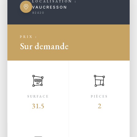
LOCALISATION :
VAUCRESSON
92420
PRIX :
Sur demande
m²
SURFACE
PIÈCES
31.5
2