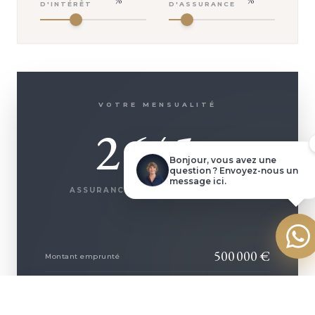
%
%
VOTRE CONSEILLER
D'INTÉRÊT
D'ASSURANCE
Virginie DEWITTE
Demander une visite
VOTRE MENSUALITÉ
Dossier complet
2 645
€
Poser une question
Bonjour, vous avez une
question ? Envoyez-nous un
message ici.
ASSURANCE INCLUSE (
142
€/MOIS)
Faire une offre
500 000
€
Montant emprunté
250 935
€
+ D'INFOS
Coût des intérêts