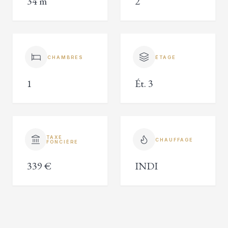
34 m²
2
CHAMBRES
ÉTAGE
1
Ét. 3
TAXE
CHAUFFAGE
FONCIÈRE
339 €
INDI