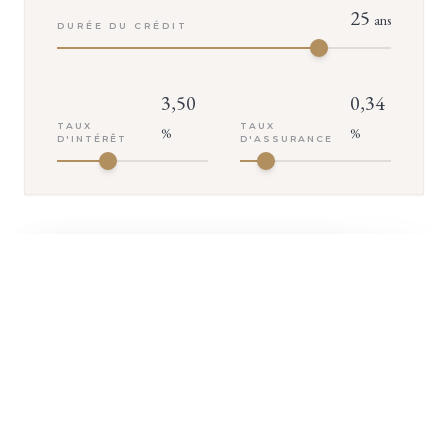
25
ans
DURÉE DU CRÉDIT
3,50
0,34
TAUX
TAUX
%
%
D'INTÉRÊT
D'ASSURANCE
+ D'INFOS
VOTRE MENSUALITÉ
2 645
€
ASSURANCE INCLUSE (
142
€/MOIS)