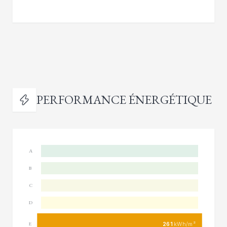
PERFORMANCE ÉNERGÉTIQUE
A
B
C
D
261
kWh/m²
E