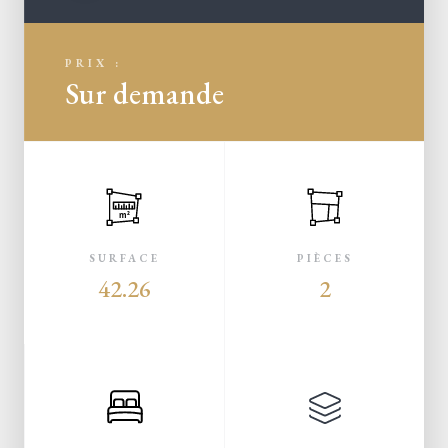
PRIX :
Sur demande
m²
SURFACE
PIÈCES
42.26
2