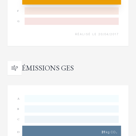
F
G
RÉALISÉ LE 20/04/2017
ÉMISSIONS GES
A
B
C
31
kg CO₂
D