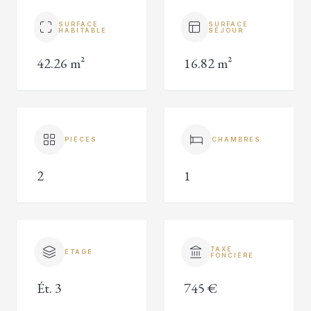
SURFACE
SURFACE
HABITABLE
SÉJOUR
42.26 m²
16.82 m²
PIÈCES
CHAMBRES
2
1
TAXE
ÉTAGE
FONCIÈRE
Ét. 3
745 €