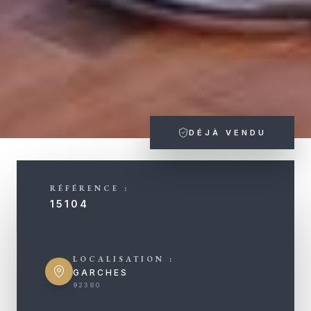
DÉJÀ VENDU
RÉFÉRENCE :
15104
LOCALISATION :
GARCHES
92380