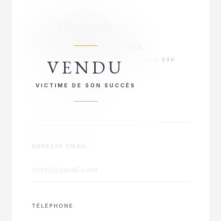
Demande
d'informations
VENDU
RÉPONSE PRIORITAIRE SOUS 24H
VICTIME DE SON SUCCÈS
VOTRE NOM COMPLET
ADRESSE EMAIL
TÉLÉPHONE