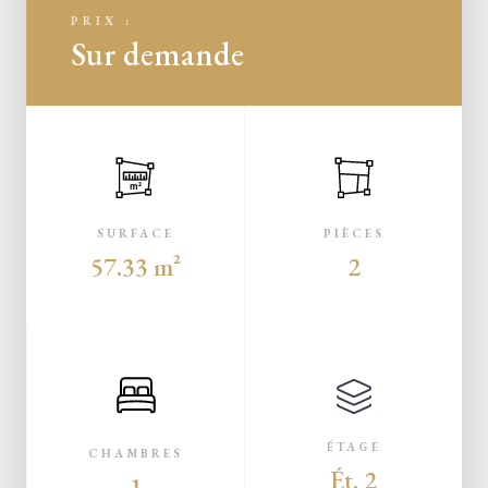
PRIX :
Sur demande
m²
SURFACE
PIÈCES
57.33 m²
2
ÉTAGE
CHAMBRES
Ét. 2
1