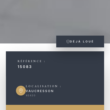
DÉJÀ LOUÉ
RÉFÉRENCE :
15083
LOCALISATION :
VAUCRESSON
92420