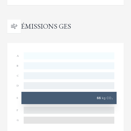
ÉMISSIONS GES
A
B
C
D
66
kg CO₂
E
F
G