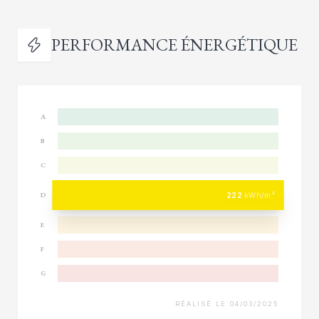
PERFORMANCE ÉNERGÉTIQUE
A
B
C
222
kWh/m²
D
E
F
G
RÉALISÉ LE 04/03/2025