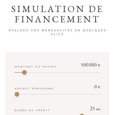
SIMULATION DE
FINANCEMENT
ÉVALUEZ VOS MENSUALITÉS EN QUELQUES
CLICS
500 000
€
MONTANT DU PROJET
VOTRE CONSEILLER
Aurelie ALVES
0
€
APPORT PERSONNEL
Demander une visite
25
ans
DURÉE DU CRÉDIT
Dossier complet