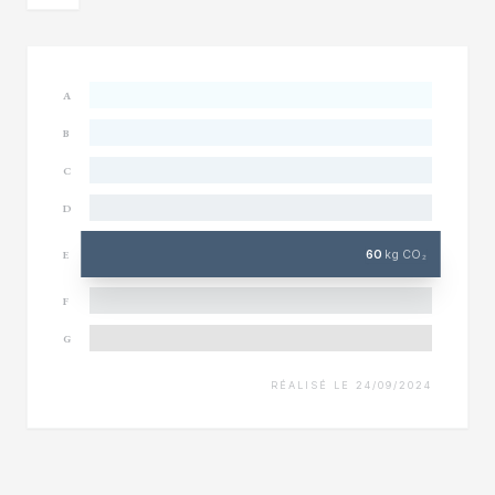
A
B
C
D
60
kg CO₂
E
F
G
RÉALISÉ LE 24/09/2024