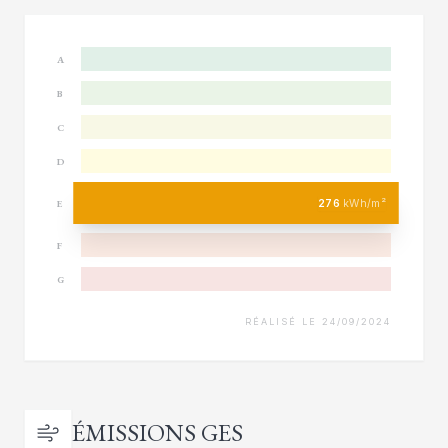
A
B
C
D
276
kWh/m²
E
F
G
RÉALISÉ LE 24/09/2024
ÉMISSIONS GES