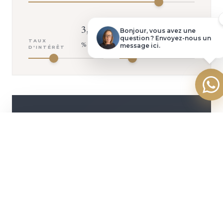
3,50
0,34
Poser une question
Bonjour, vous avez une
question ? Envoyez-nous un
TAUX
TAUX
%
%
message ici.
D'INTÉRÊT
D'ASSURANCE
Faire une offre
VOTRE MENSUALITÉ
+ D'INFOS
2 645
€
ASSURANCE INCLUSE (
142
€/MOIS)