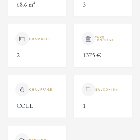
68.6 m²
3
TAXE
CHAMBRES
FONCIÈRE
2
1375 €
CHAUFFAGE
BALCON(S)
COLL
1