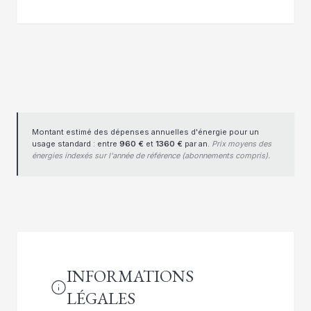
Montant estimé des dépenses annuelles d'énergie pour un
usage standard : entre
960 €
et
1360 €
par an.
Prix moyens des
énergies indexés sur l'année de référence (abonnements compris).
INFORMATIONS
LÉGALES