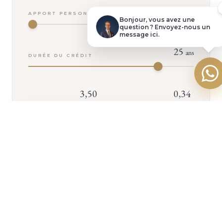
0
€
APPORT PERSONNEL
Poser une question
Bonjour, vous avez une
question ? Envoyez-nous un
message ici.
Faire une offre
25
ans
DURÉE DU CRÉDIT
3,50
0,34
TAUX
TAUX
%
%
D'INTÉRÊT
D'ASSURANCE
+ D'INFOS
VOTRE MENSUALITÉ
2 645
€