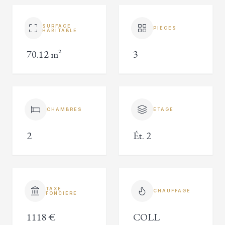
SURFACE
PIÈCES
HABITABLE
70.12 m²
3
CHAMBRES
ÉTAGE
2
Ét. 2
TAXE
CHAUFFAGE
FONCIÈRE
1118 €
COLL