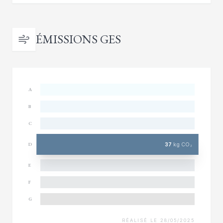
ÉMISSIONS GES
A
B
C
37
kg CO₂
D
E
F
G
RÉALISÉ LE 28/05/2025