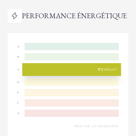
PERFORMANCE ÉNERGÉTIQUE
A
B
172
kWh/m²
C
D
E
F
G
RÉALISÉ LE 28/05/2025