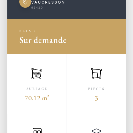
VAUCRESSON
92420
PRIX :
Sur demande
m²
SURFACE
PIÈCES
70.12 m²
3