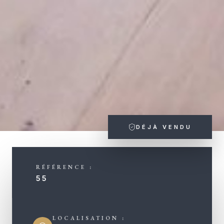
DÉJÀ VENDU
RÉFÉRENCE :
55
LOCALISATION :