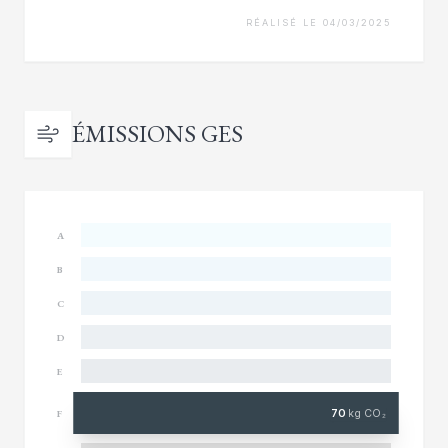
RÉALISÉ LE 04/03/2025
ÉMISSIONS GES
A
B
C
D
E
70
kg CO₂
F