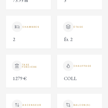
73.95 m²
3
CHAMBRES
ÉTAGE
2
Ét. 2
TAXE
CHAUFFAGE
FONCIÈRE
1279 €
COLL
ASCENSEUR
BALCON(S)