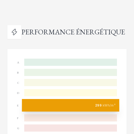
PERFORMANCE ÉNERGÉTIQUE
A
B
C
D
299
kWh/m²
E
F
G