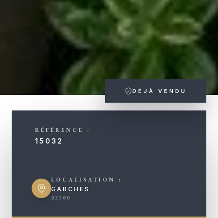
DÉJÀ VENDU
RÉFÉRENCE :
15032
LOCALISATION :
GARCHES
92380