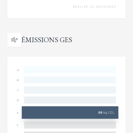
RÉALISÉ LE 04/03/2025
ÉMISSIONS GES
A
B
C
D
69
kg CO₂
E
F