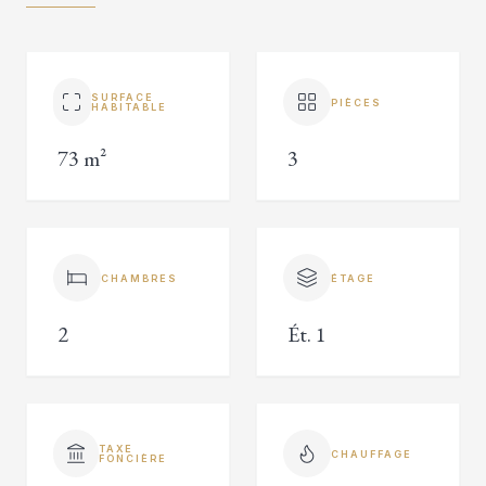
SURFACE
PIÈCES
HABITABLE
73 m²
3
CHAMBRES
ÉTAGE
2
Ét. 1
TAXE
CHAUFFAGE
FONCIÈRE