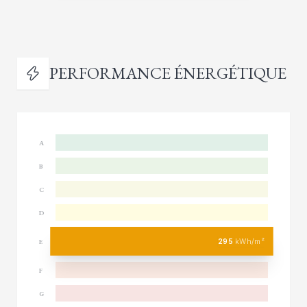
PERFORMANCE ÉNERGÉTIQUE
A
B
C
D
295
kWh/m²
E
F
G