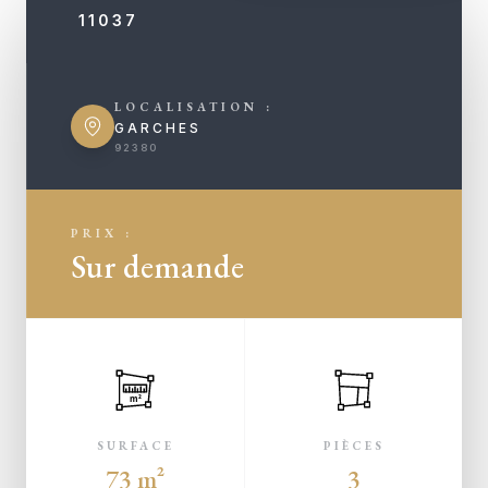
11037
LOCALISATION :
GARCHES
92380
PRIX :
Sur demande
m²
SURFACE
PIÈCES
73 m²
3