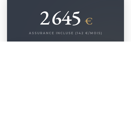
2 645
€
ASSURANCE INCLUSE (
142
€/MOIS)
+ D'INFOS
500 000
€
Montant emprunté
250 935
€
Coût des intérêts
42 500
€
Coût de l'assurance
293 435
COÛT TOTAL DU
€
CRÉDIT