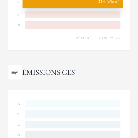
294
kWh/m²
E
F
G
RÉALISÉ LE 04/03/2025
ÉMISSIONS GES
A
B
C
D