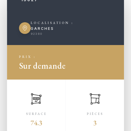
LOCALISATION :
GARCHES
92380
PRIX :
Sur demande
m²
SURFACE
PIÈCES
74.3
3