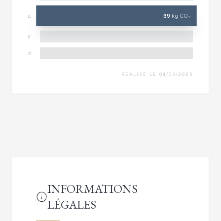
69
kg CO₂
E
F
G
RÉALISÉ LE 04/03/2025
INFORMATIONS
LÉGALES