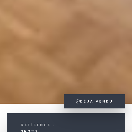
DÉJÀ VENDU
RÉFÉRENCE :
15027