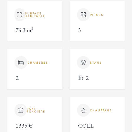
SURFACE
PIÈCES
HABITABLE
74.3 m²
3
CHAMBRES
ÉTAGE
2
Ét. 2
TAXE
CHAUFFAGE
FONCIÈRE
1335 €
COLL