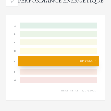
PERFORMANCE ÉNERGÉTIQUE
A
B
C
D
281
kWh/m²
E
F
G
RÉALISÉ LE 18/07/2023