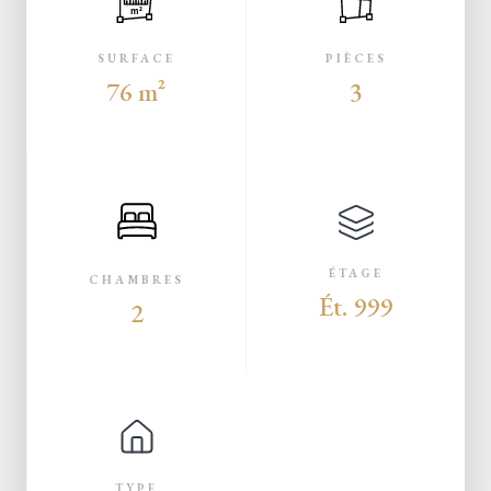
m²
SURFACE
PIÈCES
76 m²
3
ÉTAGE
CHAMBRES
Ét. 999
2
TYPE