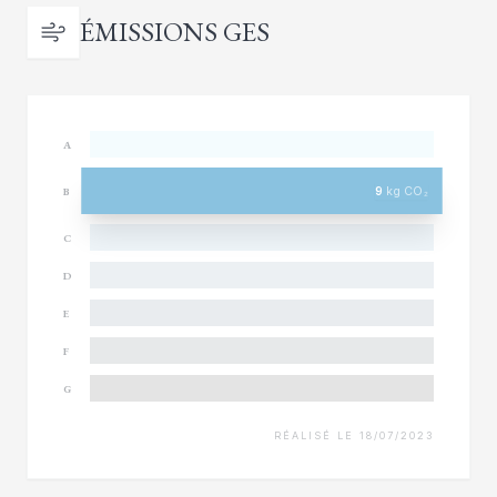
ÉMISSIONS GES
A
9
kg CO₂
B
C
D
E
F
G
RÉALISÉ LE 18/07/2023