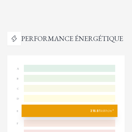
PERFORMANCE ÉNERGÉTIQUE
A
B
C
D
316.81
kWh/m²
E
F