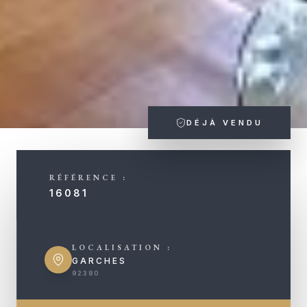
DÉJÀ VENDU
RÉFÉRENCE :
16081
LOCALISATION :
GARCHES
92380