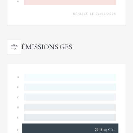
G
RÉALISÉ LE 04/03/2025
ÉMISSIONS GES
A
B
C
D
E
74.13
kg CO₂
F