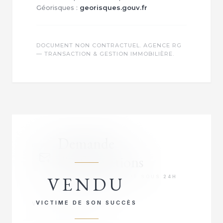
Géorisques :
georisques.gouv.fr
DOCUMENT NON CONTRACTUEL. AGENCE RG
— TRANSACTION & GESTION IMMOBILIÈRE.
Demande
d'informations
VENDU
RÉPONSE PRIORITAIRE SOUS 24H
VICTIME DE SON SUCCÈS
VOTRE NOM COMPLET