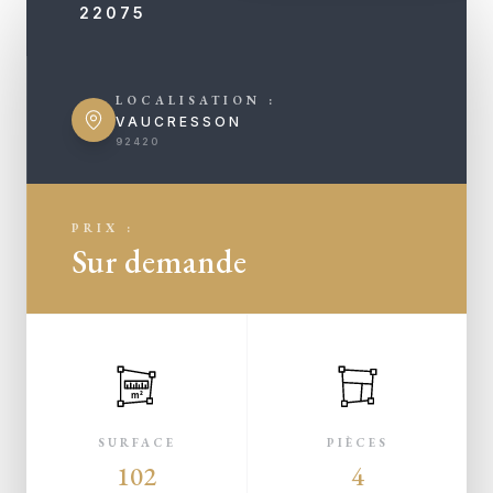
22075
LOCALISATION :
VAUCRESSON
92420
PRIX :
Sur demande
m²
SURFACE
PIÈCES
102
4