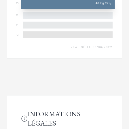
46
kg CO₂
D
E
F
G
RÉALISÉ LE 08/06/2022
INFORMATIONS
LÉGALES