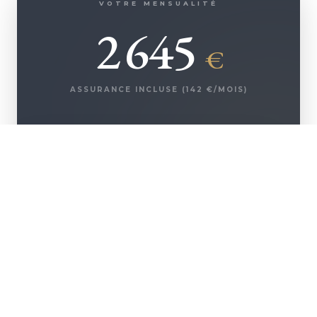
VOTRE MENSUALITÉ
2 645
€
ASSURANCE INCLUSE (
142
€/MOIS)
+ D'INFOS
500 000
€
Montant emprunté
250 935
€
Coût des intérêts
42 500
€
Coût de l'assurance
293 435
COÛT TOTAL DU
CRÉDIT