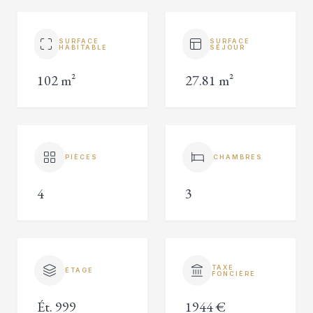
SURFACE
SURFACE
HABITABLE
SÉJOUR
102 m²
27.81 m²
PIÈCES
CHAMBRES
4
3
TAXE
ÉTAGE
FONCIÈRE
Ét. 999
1944 €