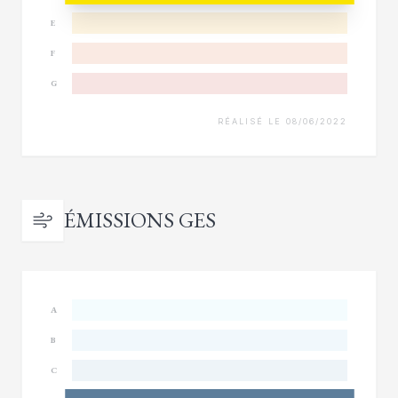
E
F
G
RÉALISÉ LE 08/06/2022
ÉMISSIONS GES
A
B
C