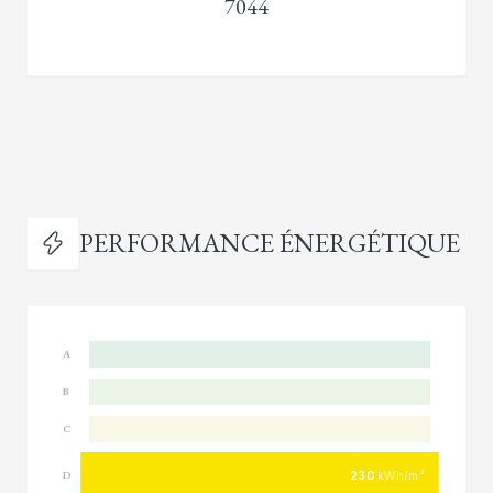
7044
PERFORMANCE ÉNERGÉTIQUE
A
B
C
230
kWh/m²
D