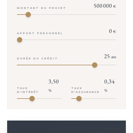
500 000
€
MONTANT DU PROJET
0
€
APPORT PERSONNEL
25
ans
DURÉE DU CRÉDIT
3,50
0,34
TAUX
TAUX
%
%
D'INTÉRÊT
D'ASSURANCE