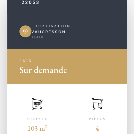
22053
LOCALISATION :
VAUCRESSON
92420
PRIX :
Sur demande
m²
SURFACE
PIÈCES
103 m²
4