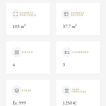
SURFACE
SURFACE
HABITABLE
SÉJOUR
103 m²
37.7 m²
PIÈCES
CHAMBRES
4
3
TAXE
ÉTAGE
FONCIÈRE
Ét. 999
1250 €