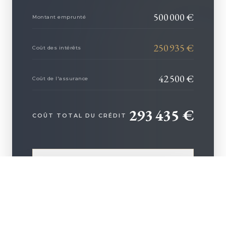
500 000
€
Montant emprunté
250 935
€
Coût des intérêts
42 500
€
Coût de l'assurance
293 435
€
COÛT TOTAL DU CRÉDIT
AFFINER CE PROJET AVEC NOUS
+ D'INFOS