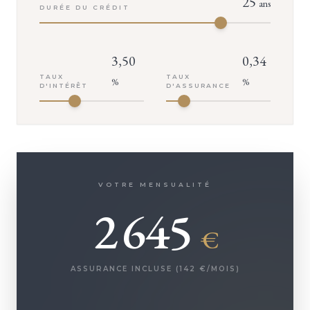
25
ans
DURÉE DU CRÉDIT
3,50
0,34
TAUX
TAUX
%
%
D'INTÉRÊT
D'ASSURANCE
VOTRE MENSUALITÉ
2 645
€
ASSURANCE INCLUSE (
142
€/MOIS)