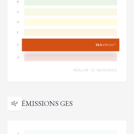
B
C
D
E
394
kWh/m²
F
G
RÉALISÉ LE 16/05/2022
ÉMISSIONS GES
A