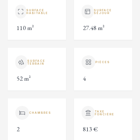
SURFACE
SURFACE
HABITABLE
SÉJOUR
110 m²
27.48 m²
SURFACE
PIÈCES
TERRAIN
52 m²
4
TAXE
CHAMBRES
FONCIÈRE
2
813 €