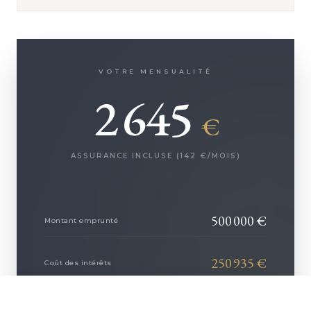
VOTRE MENSUALITÉ
2 645
€
ASSURANCE INCLUSE (
142
€/MOIS)
500 000
€
Montant emprunté
250 935
€
Coût des intérêts
+ D'INFOS
42 500
€
Coût de l'assurance