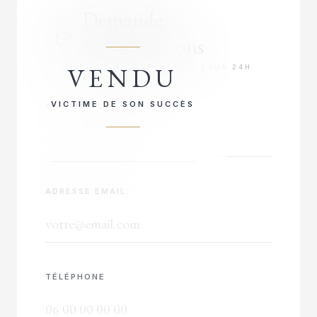
Demande
d'informations
VENDU
RÉPONSE PRIORITAIRE SOUS 24H
VICTIME DE SON SUCCÈS
VOTRE NOM COMPLET
ADRESSE EMAIL
TÉLÉPHONE