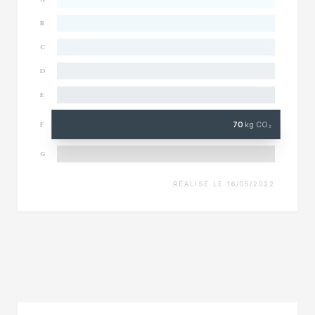
B
C
D
E
70
kg CO₂
F
G
RÉALISÉ LE 16/05/2022