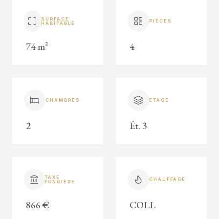
SURFACE
PIÈCES
HABITABLE
74 m²
4
CHAMBRES
ÉTAGE
2
Ét. 3
TAXE
CHAUFFAGE
FONCIÈRE
866 €
COLL