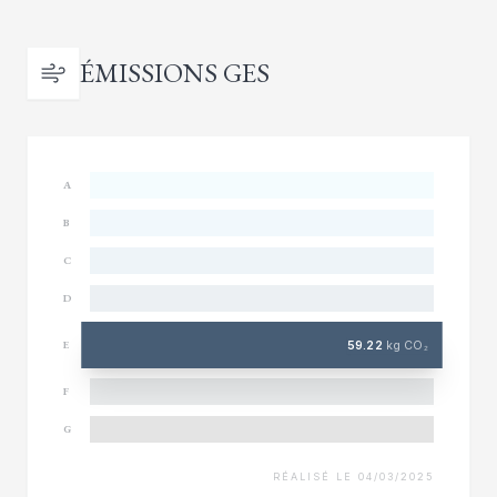
ÉMISSIONS GES
A
B
C
D
59.22
kg CO₂
E
F
G
RÉALISÉ LE 04/03/2025