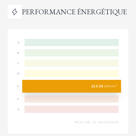
PERFORMANCE ÉNERGÉTIQUE
A
B
C
D
253.08
kWh/m²
E
F
G
RÉALISÉ LE 04/03/2025