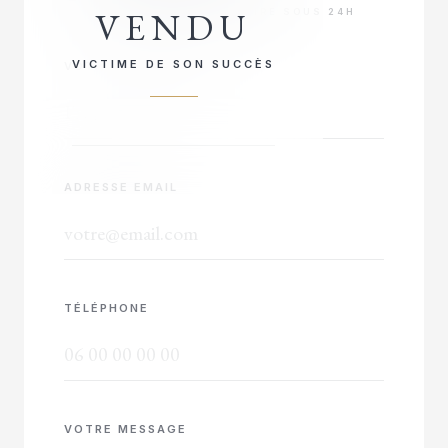
VENDU
RÉPONSE PRIORITAIRE SOUS 24H
VICTIME DE SON SUCCÈS
VOTRE NOM COMPLET
ADRESSE EMAIL
TÉLÉPHONE
VOTRE MESSAGE