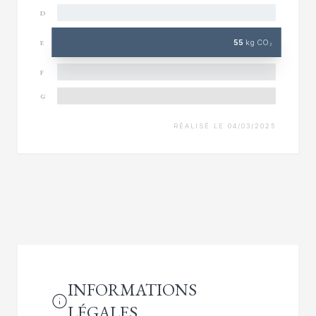
D
55
kg CO₂
E
F
G
RÉALISÉ LE 04/03/2025
INFORMATIONS
LÉGALES