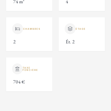
74 m²
4
CHAMBRES
ÉTAGE
2
Ét. 2
TAXE
FONCIÈRE
704 €