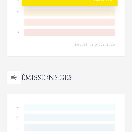
E
F
G
RÉALISÉ LE 04/03/2025
ÉMISSIONS GES
A
B
C