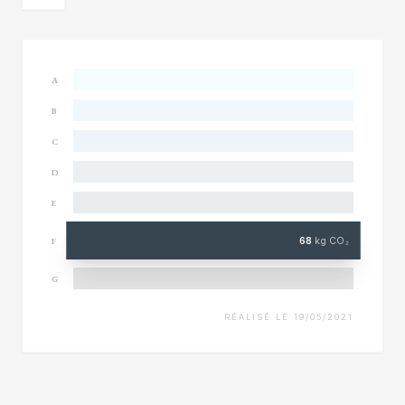
A
B
C
D
E
68
kg CO₂
F
G
RÉALISÉ LE 19/05/2021