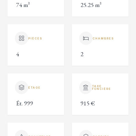
74 m²
25.25 m²
PIÈCES
CHAMBRES
4
2
TAXE
ÉTAGE
FONCIÈRE
Ét. 999
915 €