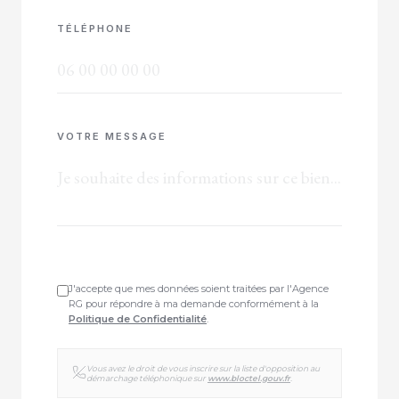
TÉLÉPHONE
VOTRE MESSAGE
J'accepte que mes données soient traitées par l'Agence
RG pour répondre à ma demande conformément à la
Politique de Confidentialité
.
Vous avez le droit de vous inscrire sur la liste d'opposition au
démarchage téléphonique sur
www.bloctel.gouv.fr
.