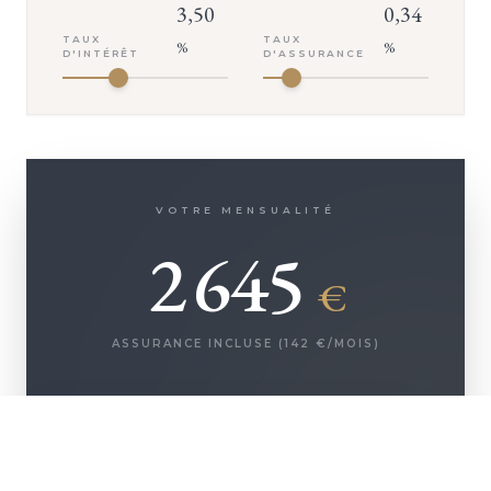
3,50
0,34
TAUX
TAUX
%
%
D'INTÉRÊT
D'ASSURANCE
VOTRE MENSUALITÉ
2 645
€
ASSURANCE INCLUSE (
142
€/MOIS)
+ D'INFOS
500 000
€
Montant emprunté