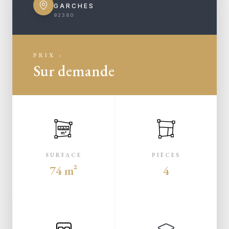
GARCHES
92380
PRIX :
Sur demande
m²
SURFACE
PIÈCES
74 m²
4