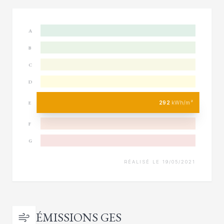
A
B
C
D
292
kWh/m²
E
F
G
RÉALISÉ LE 19/05/2021
ÉMISSIONS GES