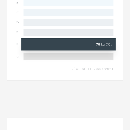
B
C
D
E
78
kg CO₂
F
G
RÉALISÉ LE 20/07/2021