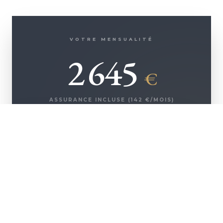
VOTRE MENSUALITÉ
2 645
€
ASSURANCE INCLUSE (
142
€/MOIS)
+ D'INFOS
500 000
€
Montant emprunté
250 935
€
Coût des intérêts
42 500
€
Coût de l'assurance