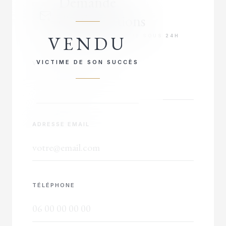
Demande
d'informations
VENDU
RÉPONSE PRIORITAIRE SOUS 24H
VICTIME DE SON SUCCÈS
VOTRE NOM COMPLET
ADRESSE EMAIL
TÉLÉPHONE