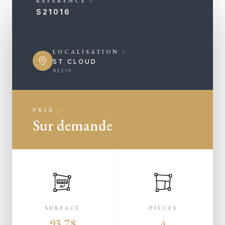
RÉFÉRENCE :
S21016
LOCALISATION :
ST CLOUD
92210
PRIX :
Sur demande
m²
SURFACE
PIÈCES
93.78
4