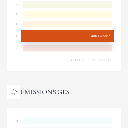
C
D
E
406
kWh/m²
F
G
RÉALISÉ LE 20/07/2021
ÉMISSIONS GES
A