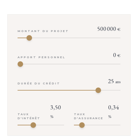
500 000
€
MONTANT DU PROJET
0
€
APPORT PERSONNEL
25
ans
DURÉE DU CRÉDIT
3,50
0,34
TAUX
TAUX
%
%
D'INTÉRÊT
D'ASSURANCE