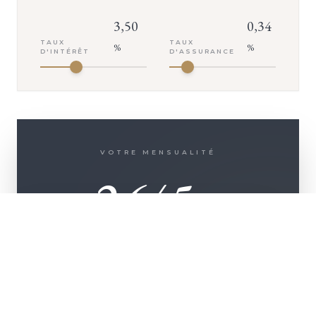
3,50
0,34
TAUX
TAUX
%
%
D'INTÉRÊT
D'ASSURANCE
VOTRE MENSUALITÉ
2 645
€
+ D'INFOS
ASSURANCE INCLUSE (
142
€/MOIS)
500 000
€
Montant emprunté