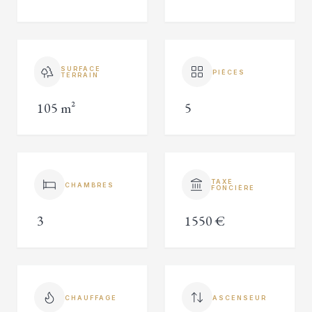
SURFACE
PIÈCES
TERRAIN
105 m²
5
TAXE
CHAMBRES
FONCIÈRE
3
1550 €
CHAUFFAGE
ASCENSEUR