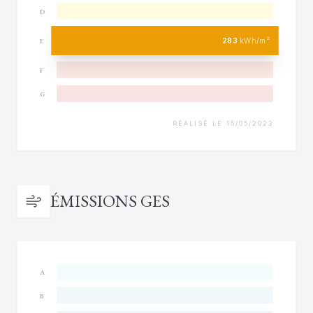
D
283
kWh/m²
E
F
G
RÉALISÉ LE 15/05/2023
ÉMISSIONS GES
A
B