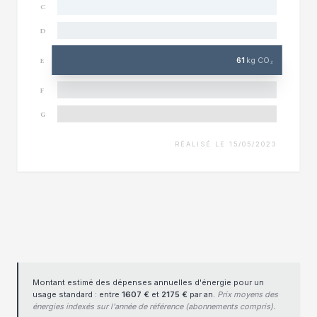
C
D
61
kg CO₂
E
F
G
RÉALISÉ LE 15/05/2023
Montant estimé des dépenses annuelles d'énergie pour un
usage standard : entre
1607 €
et
2175 €
par an.
Prix moyens des
énergies indexés sur l'année de référence (abonnements compris).