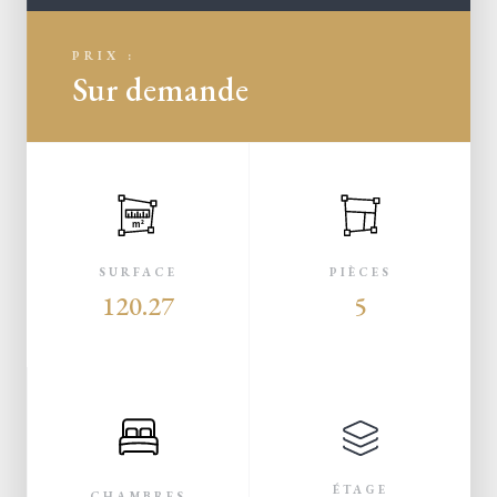
PRIX :
Sur demande
m²
SURFACE
PIÈCES
120.27
5
ÉTAGE
CHAMBRES