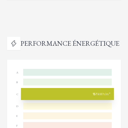
PERFORMANCE ÉNERGÉTIQUE
A
B
151
kWh/m²
C
D
E
F