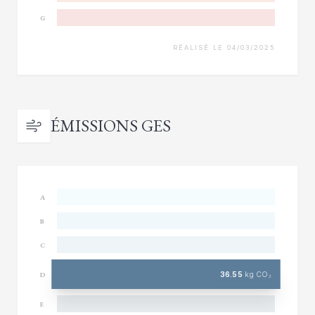
G
RÉALISÉ LE 04/03/2025
ÉMISSIONS GES
A
B
C
36.55
kg CO₂
D
E