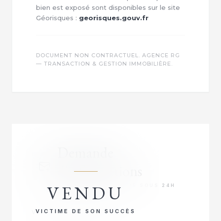
bien est exposé sont disponibles sur le site
Géorisques :
georisques.gouv.fr
DOCUMENT NON CONTRACTUEL. AGENCE RG
— TRANSACTION & GESTION IMMOBILIÈRE.
Demande
d'informations
VENDU
RÉPONSE PRIORITAIRE SOUS 24H
VICTIME DE SON SUCCÈS
VOTRE NOM COMPLET