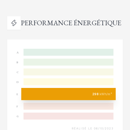
PERFORMANCE ÉNERGÉTIQUE
A
B
C
D
298
kWh/m²
E
F
G
RÉALISÉ LE 06/10/2023