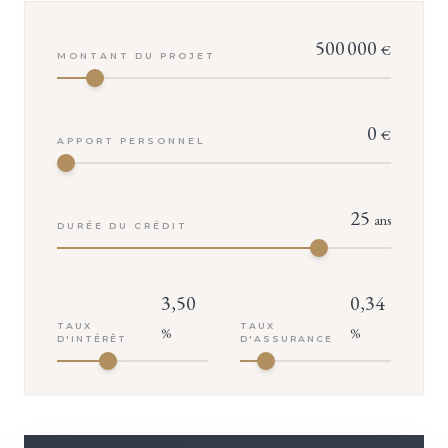
500 000
€
MONTANT DU PROJET
0
€
APPORT PERSONNEL
25
ans
DURÉE DU CRÉDIT
3,50
0,34
TAUX
TAUX
%
%
D'INTÉRÊT
D'ASSURANCE