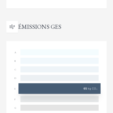
ÉMISSIONS GES
A
B
C
D
65
kg CO₂
E
F
G