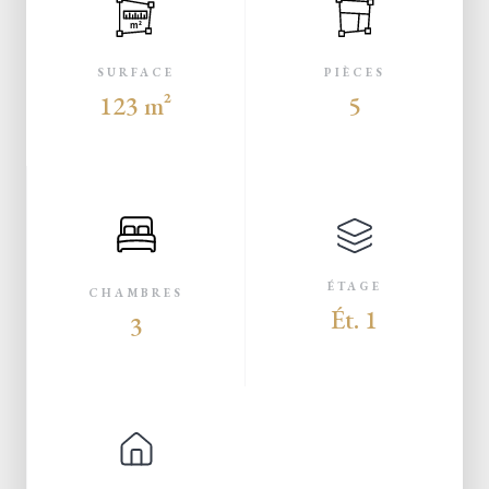
m²
SURFACE
PIÈCES
123 m²
5
ÉTAGE
CHAMBRES
Ét. 1
3