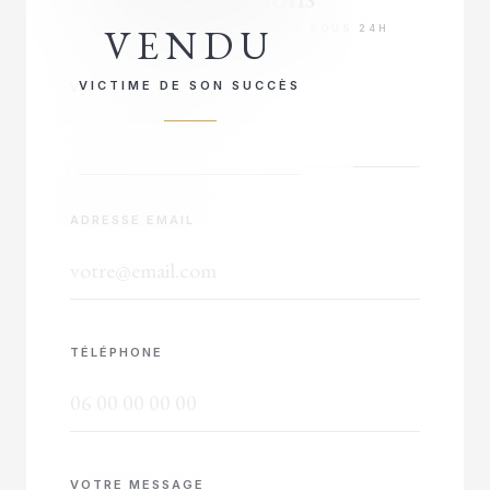
VENDU
RÉPONSE PRIORITAIRE SOUS 24H
VICTIME DE SON SUCCÈS
VOTRE NOM COMPLET
ADRESSE EMAIL
TÉLÉPHONE
VOTRE MESSAGE