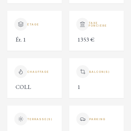
TAXE
ÉTAGE
FONCIÈRE
Ét. 1
1353 €
CHAUFFAGE
BALCON(S)
COLL
1
TERRASSE(S)
PARKING