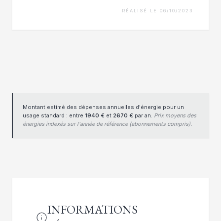
RÉALISÉ LE 06/10/2023
Montant estimé des dépenses annuelles d'énergie pour un
usage standard : entre
1940 €
et
2670 €
par an.
Prix moyens des
énergies indexés sur l'année de référence (abonnements compris).
INFORMATIONS