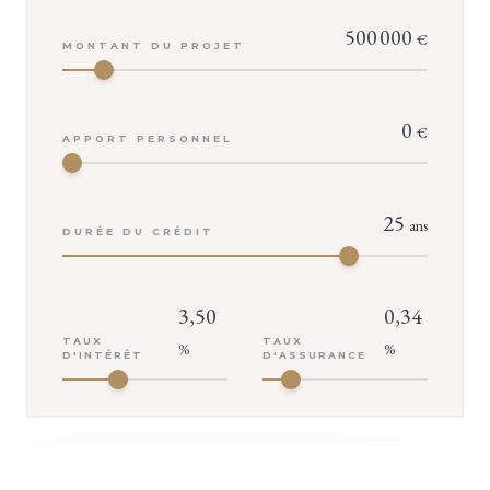
500 000
€
MONTANT DU PROJET
0
€
APPORT PERSONNEL
25
ans
DURÉE DU CRÉDIT
3,50
0,34
TAUX
TAUX
%
%
D'INTÉRÊT
D'ASSURANCE
+ D'INFOS