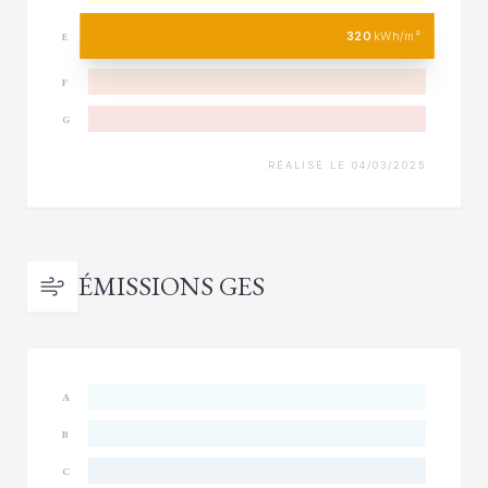
320
kWh/m²
E
F
G
RÉALISÉ LE 04/03/2025
ÉMISSIONS GES
A
B
C