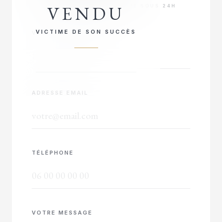
VENDU
RÉPONSE PRIORITAIRE SOUS 24H
VICTIME DE SON SUCCÈS
VOTRE NOM COMPLET
ADRESSE EMAIL
TÉLÉPHONE
VOTRE MESSAGE