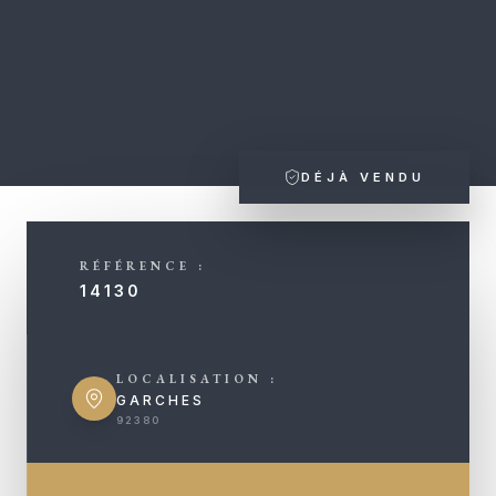
DÉJÀ VENDU
RÉFÉRENCE :
14130
LOCALISATION :
GARCHES
92380