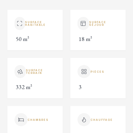
SURFACE
SURFACE
HABITABLE
SÉJOUR
50 m²
18 m²
SURFACE
PIÈCES
TERRAIN
332 m²
3
CHAMBRES
CHAUFFAGE