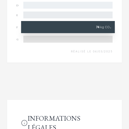
D
E
74
kg CO₂
F
G
RÉALISÉ LE 04/03/2025
INFORMATIONS
LÉGALES