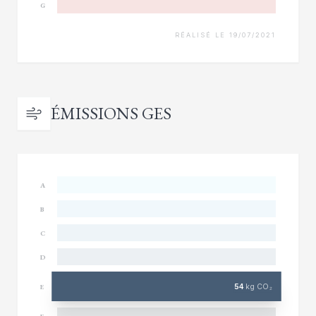
G
RÉALISÉ LE 19/07/2021
ÉMISSIONS GES
A
B
C
D
54
kg CO₂
E