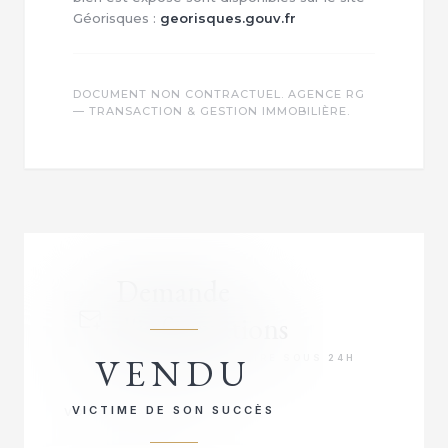
Géorisques :
georisques.gouv.fr
DOCUMENT NON CONTRACTUEL. AGENCE RG
— TRANSACTION & GESTION IMMOBILIÈRE.
Demande
d'informations
VENDU
RÉPONSE PRIORITAIRE SOUS 24H
VICTIME DE SON SUCCÈS
VOTRE NOM COMPLET