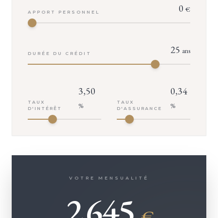
0
€
APPORT PERSONNEL
25
ans
DURÉE DU CRÉDIT
3,50
0,34
TAUX
TAUX
%
%
D'INTÉRÊT
D'ASSURANCE
VOTRE MENSUALITÉ
2 645
€