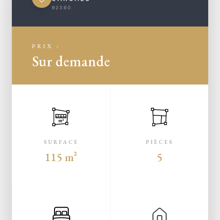
92380
PRIX :
Sur demande
m²
SURFACE
PIÈCES
115 m²
5