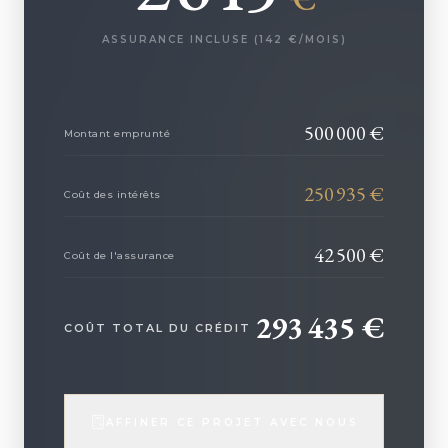
ASSURANCE INCLUSE (
142
€/MOIS)
500 000
€
Montant emprunté
250 935
€
Coût des intérêts
42 500
€
Coût de l'assurance
293 435
€
COÛT TOTAL DU CRÉDIT
AFFINER CE PROJET AVEC NOUS