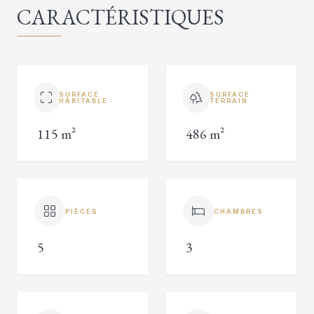
CARACTÉRISTIQUES
SURFACE
SURFACE
HABITABLE
TERRAIN
115 m²
486 m²
PIÈCES
CHAMBRES
5
3