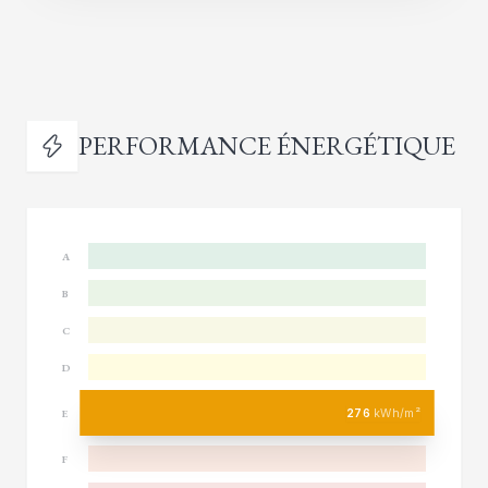
PERFORMANCE ÉNERGÉTIQUE
A
B
C
D
276
kWh/m²
E
F