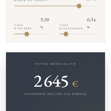
DURÉE DU CRÉDIT
3,50
0,34
TAUX
TAUX
%
%
D'INTÉRÊT
D'ASSURANCE
VOTRE MENSUALITÉ
2 645
€
ASSURANCE INCLUSE (
142
€/MOIS)