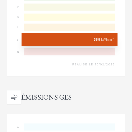
C
D
E
388
kWh/m²
F
G
RÉALISÉ LE 10/02/2022
ÉMISSIONS GES
A