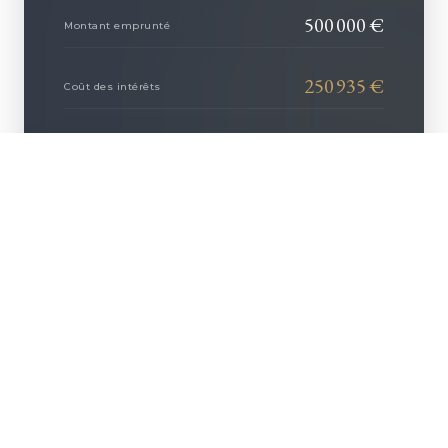
500 000
€
Montant emprunté
250 935
€
Coût des intérêts
42 500
€
Coût de l'assurance
+ D'INFOS
293 435
COÛT TOTAL DU
€
CRÉDIT
AFFINER CE PROJET AVEC NOUS