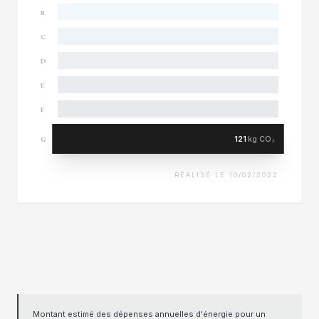
B
C
D
E
F
121
kg CO₂
G
RÉALISÉ LE 10/02/2022
Montant estimé des dépenses annuelles d'énergie pour un