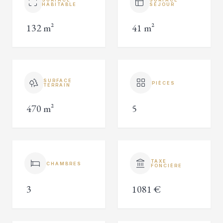
HABITABLE
SÉJOUR
132 m²
41 m²
SURFACE
PIÈCES
TERRAIN
470 m²
5
TAXE
CHAMBRES
FONCIÈRE
3
1081 €