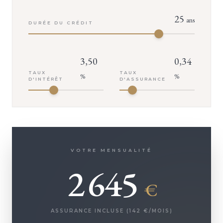
25
ans
DURÉE DU CRÉDIT
3,50
0,34
TAUX
TAUX
%
%
D'INTÉRÊT
D'ASSURANCE
VOTRE MENSUALITÉ
2 645
€
ASSURANCE INCLUSE (
142
€/MOIS)