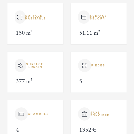
SURFACE
SURFACE
HABITABLE
SÉJOUR
150 m²
51.11 m²
SURFACE
PIÈCES
TERRAIN
377 m²
5
TAXE
CHAMBRES
FONCIÈRE
4
1352 €