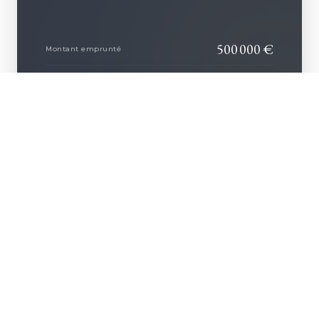
500 000
€
Montant emprunté
250 935
€
+ D'INFOS
Coût des intérêts
42 500
€
Coût de l'assurance
293 435
€
COÛT TOTAL DU CRÉDIT
AFFINER CE PROJET AVEC NOUS