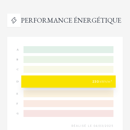
PERFORMANCE ÉNERGÉTIQUE
A
B
C
230
kWh/m²
D
E
F
G
RÉALISÉ LE 04/03/2025