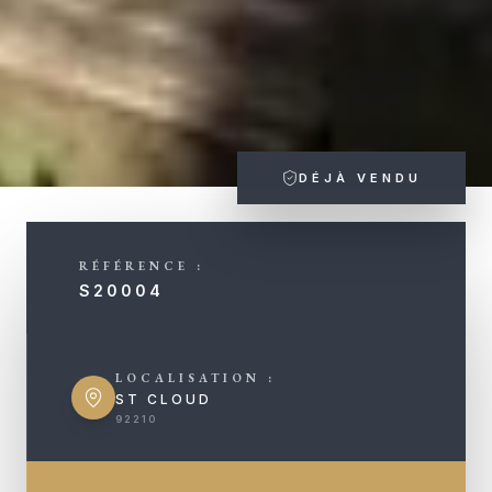
DÉJÀ VENDU
RÉFÉRENCE :
S20004
LOCALISATION :
ST CLOUD
92210