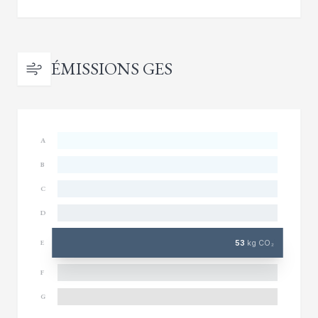
ÉMISSIONS GES
A
B
C
D
53
kg CO₂
E
F
G