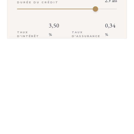
ans
DURÉE DU CRÉDIT
3,50
0,34
TAUX
TAUX
%
%
D'INTÉRÊT
D'ASSURANCE
+ D'INFOS
VOTRE MENSUALITÉ
2 645
€
ASSURANCE INCLUSE (
142
€/MOIS)