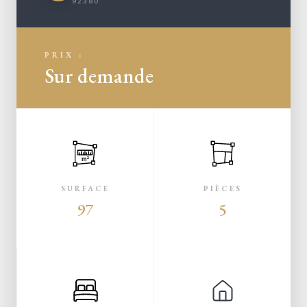
92380
PRIX :
Sur demande
m²
SURFACE
PIÈCES
97
5