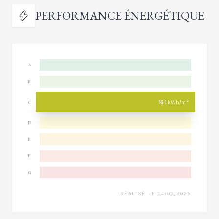
PERFORMANCE ÉNERGÉTIQUE
A
B
161
kWh/m²
C
D
E
F
G
RÉALISÉ LE 04/03/2025