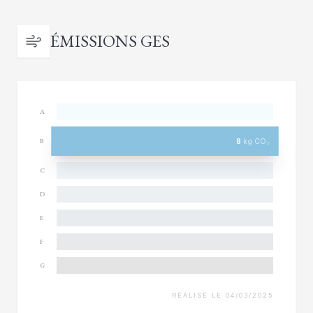
ÉMISSIONS GES
A
8
kg CO₂
B
C
D
E
F
G
RÉALISÉ LE 04/03/2025