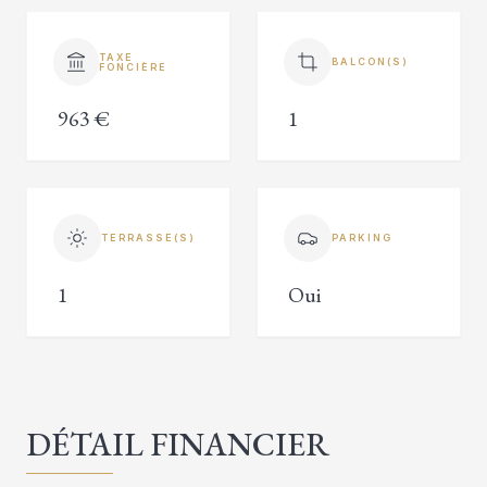
TAXE
BALCON(S)
FONCIÈRE
963 €
1
TERRASSE(S)
PARKING
1
Oui
DÉTAIL FINANCIER