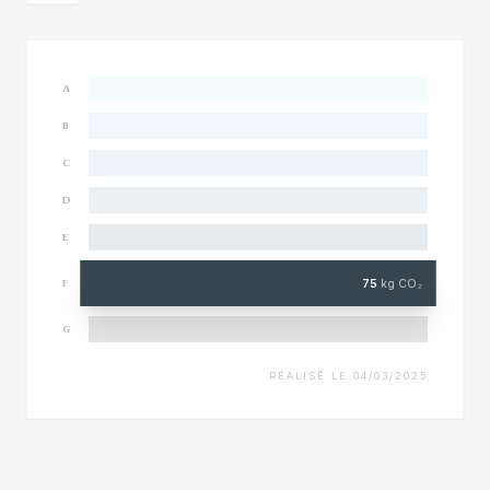
A
B
C
D
E
75
kg CO₂
F
G
RÉALISÉ LE 04/03/2025