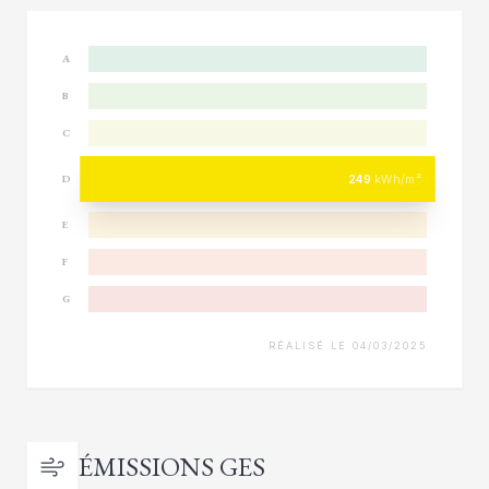
A
B
C
249
kWh/m²
D
E
F
G
RÉALISÉ LE 04/03/2025
ÉMISSIONS GES