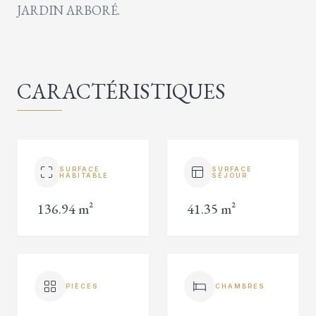
JARDIN ARBORÉ.
CARACTÉRISTIQUES
SURFACE
SURFACE
HABITABLE
SÉJOUR
136.94 m²
41.35 m²
PIÈCES
CHAMBRES