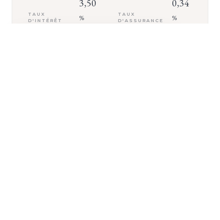
3,50
0,34
TAUX
TAUX
%
%
D'INTÉRÊT
D'ASSURANCE
+ D'INFOS
VOTRE MENSUALITÉ
2 645
€
ASSURANCE INCLUSE (
142
€/MOIS)
500 000
€
Montant emprunté