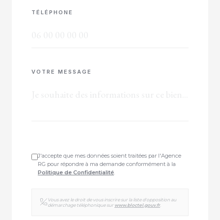
TÉLÉPHONE
VOTRE MESSAGE
J'accepte que mes données soient traitées par l'Agence
RG pour répondre à ma demande conformément à la
Politique de Confidentialité
.
Vous avez le droit de vous inscrire sur la liste d'opposition au
démarchage téléphonique sur
www.bloctel.gouv.fr
.