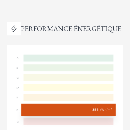
PERFORMANCE ÉNERGÉTIQUE
A
B
C
D
E
353
kWh/m²
F
G