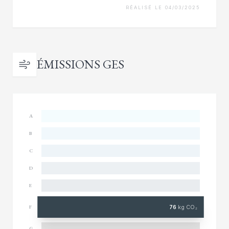
RÉALISÉ LE 04/03/2025
ÉMISSIONS GES
A
B
C
D
E
76
kg CO₂
F
G