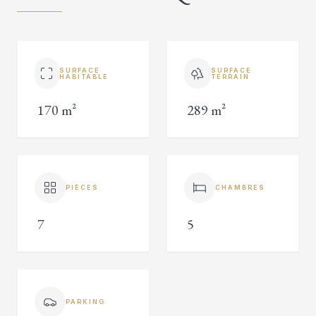
SURFACE
SURFACE
HABITABLE
TERRAIN
170 m²
289 m²
PIÈCES
CHAMBRES
7
5
PARKING