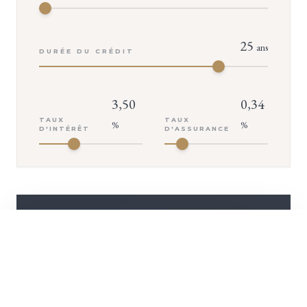
25
ans
DURÉE DU CRÉDIT
3,50
0,34
TAUX
TAUX
%
%
D'INTÉRÊT
D'ASSURANCE
VOTRE MENSUALITÉ
+ D'INFOS
2 645
€