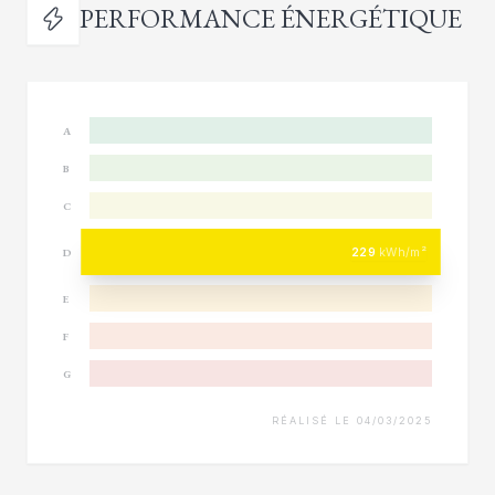
PERFORMANCE ÉNERGÉTIQUE
A
B
C
229
kWh/m²
D
E
F
G
RÉALISÉ LE 04/03/2025