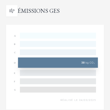
ÉMISSIONS GES
A
B
C
38
kg CO₂
D
E
F
G
RÉALISÉ LE 04/03/2025