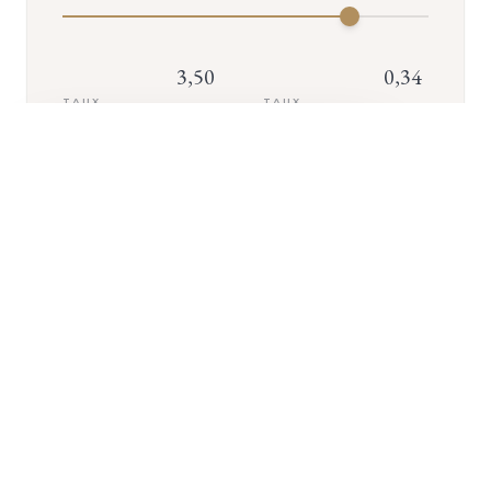
3,50
0,34
TAUX
TAUX
%
%
D'INTÉRÊT
D'ASSURANCE
+ D'INFOS
VOTRE MENSUALITÉ
2 645
€
ASSURANCE INCLUSE (
142
€/MOIS)