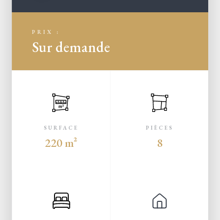
PRIX :
Sur demande
m²
SURFACE
PIÈCES
220 m²
8