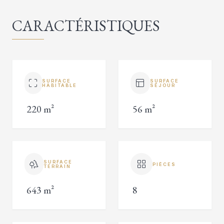
CARACTÉRISTIQUES
SURFACE
SURFACE
HABITABLE
SÉJOUR
220 m²
56 m²
SURFACE
PIÈCES
TERRAIN
643 m²
8