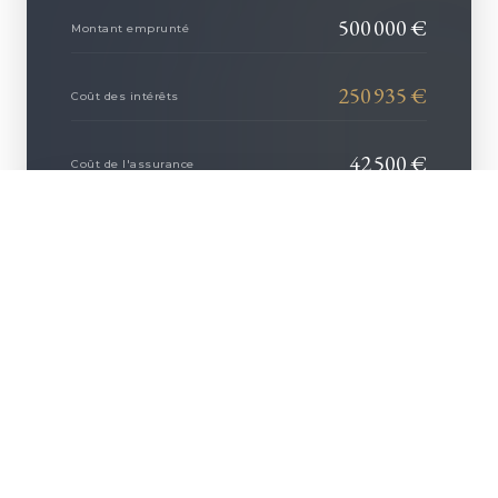
500 000
€
Montant emprunté
250 935
€
Coût des intérêts
42 500
€
Coût de l'assurance
+ D'INFOS
293 435
€
COÛT TOTAL DU CRÉDIT
AFFINER CE PROJET AVEC NOUS