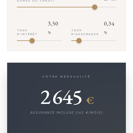
DURÉE DU CRÉDIT
3,50
0,34
TAUX
TAUX
%
%
D'INTÉRÊT
D'ASSURANCE
VOTRE MENSUALITÉ
2 645
€
ASSURANCE INCLUSE (
142
€/MOIS)