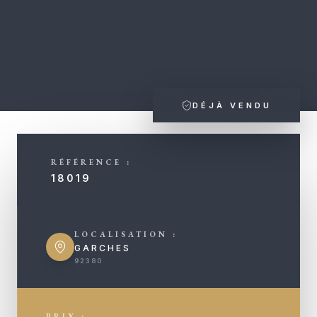
DÉJÀ VENDU
RÉFÉRENCE :
18019
LOCALISATION :
GARCHES
92380
PRIX :