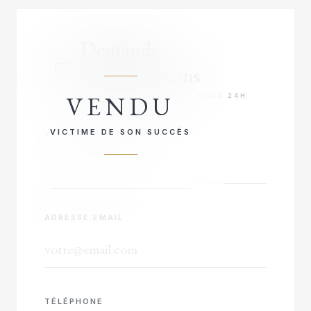
Demande
d'informations
VENDU
RÉPONSE PRIORITAIRE SOUS 24H
VICTIME DE SON SUCCÈS
VOTRE NOM COMPLET
ADRESSE EMAIL
TÉLÉPHONE