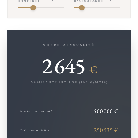
D'INTÉRÊT
D'ASSURANCE
VOTRE MENSUALITÉ
2 645
€
ASSURANCE INCLUSE (
142
€/MOIS)
500 000
€
Montant emprunté
250 935
€
Coût des intérêts