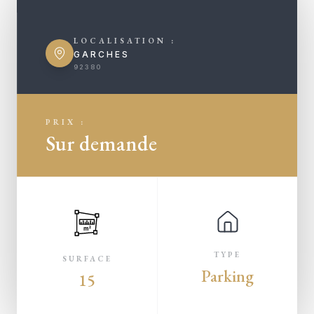
LOCALISATION :
GARCHES
92380
PRIX :
Sur demande
m²
TYPE
SURFACE
Parking
15