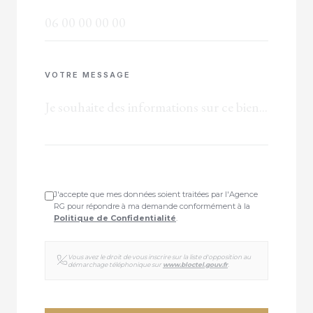
VOTRE MESSAGE
J'accepte que mes données soient traitées par l'Agence
RG pour répondre à ma demande conformément à la
Politique de Confidentialité
.
Vous avez le droit de vous inscrire sur la liste d'opposition au
démarchage téléphonique sur
www.bloctel.gouv.fr
.