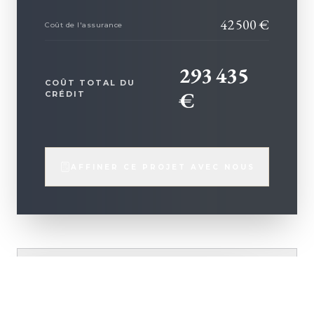
42 500
€
Coût de l'assurance
293 435
COÛT TOTAL DU
€
CRÉDIT
AFFINER CE PROJET AVEC NOUS
VOIR LE TABLEAU D'AMORTISSEMENT
+ D'INFOS
DÉTAILLÉ