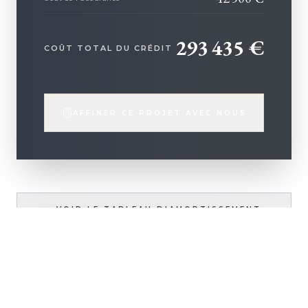
293 435
€
COÛT TOTAL DU CRÉDIT
AFFINER CE PROJET AVEC NOUS
VOIR LE TABLEAU D'AMORTISSEMENT
DÉTAILLÉ
+ D'INFOS