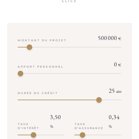
CLICS
500 000
€
MONTANT DU PROJET
0
€
APPORT PERSONNEL
25
ans
DURÉE DU CRÉDIT
3,50
0,34
TAUX
TAUX
%
%
D'INTÉRÊT
D'ASSURANCE