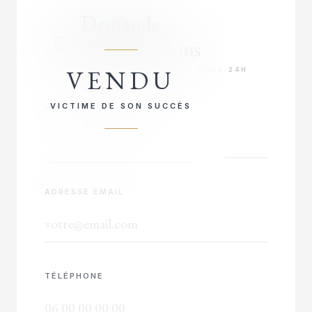
Demande
d'informations
VENDU
RÉPONSE PRIORITAIRE SOUS 24H
VICTIME DE SON SUCCÈS
VOTRE NOM COMPLET
ADRESSE EMAIL
TÉLÉPHONE