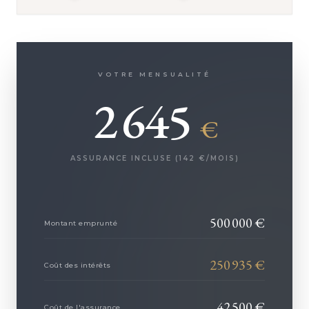
VOTRE MENSUALITÉ
2 645
€
ASSURANCE INCLUSE (
142
€/MOIS)
500 000
€
Montant emprunté
250 935
€
Coût des intérêts
42 500
€
Coût de l'assurance