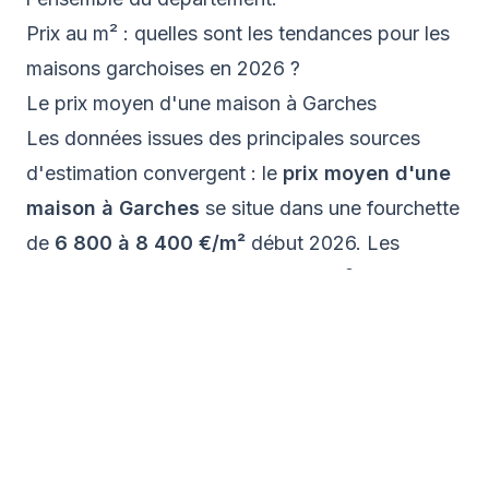
Prix au m² : quelles sont les tendances pour les
maisons garchoises en 2026 ?
Le prix moyen d'une maison à Garches
Les données issues des principales sources
d'estimation convergent : le
prix moyen d'une
maison à Garches
se situe dans une fourchette
de
6 800 à 8 400 €/m²
début 2026. Les
extrêmes vont d'environ 4 500 €/m² pour les
biens à rénover en secteur moins coté, à plus de
12 000 €/m²
pour les villas d'exception proches
du golf.
Sur la tendance, le marché garchois a connu une
légère correction ces deux dernières années
après le pic de 2022-2023, avec un recul