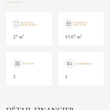
SURFACE
SURFACE
HABITABLE
SÉJOUR
27 m²
15.07 m²
PIÈCES
CHAMBRES
2
1