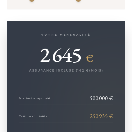
VOTRE MENSUALITÉ
2 645
€
ASSURANCE INCLUSE (
142
€/MOIS)
500 000
€
Montant emprunté
250 935
€
Coût des intérêts
VOTRE CONSEILLER
Isabelle TROUVÉ