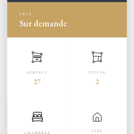
PRIX :
Sur demande
m²
SURFACE
PIÈCES
27
2
TYPE
CHAMBRES