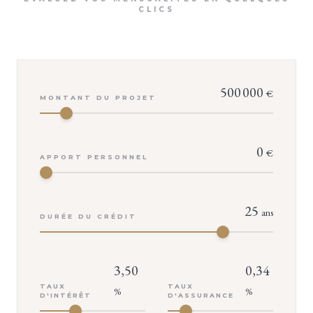
CLICS
500 000
€
MONTANT DU PROJET
0
€
APPORT PERSONNEL
25
ans
DURÉE DU CRÉDIT
3,50
0,34
TAUX
TAUX
%
%
D'INTÉRÊT
D'ASSURANCE