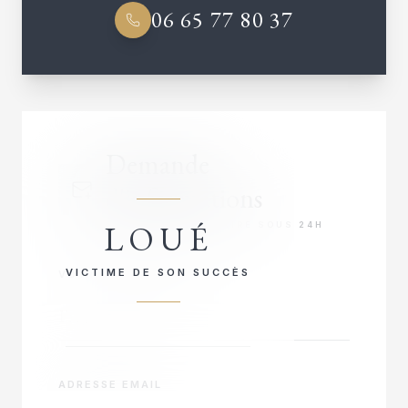
06 65 77 80 37
Demande
d'informations
LOUÉ
RÉPONSE PRIORITAIRE SOUS 24H
VICTIME DE SON SUCCÈS
VOTRE NOM COMPLET
ADRESSE EMAIL