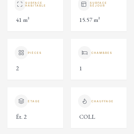
SURFACE
SURFACE
HABITABLE
SÉJOUR
41 m²
15.57 m²
PIÈCES
CHAMBRES
2
1
ÉTAGE
CHAUFFAGE
Ét. 2
COLL