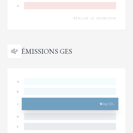
G
RÉALISÉ LE 26/06/2019
ÉMISSIONS GES
A
B
14
kg CO₂
C
D
E