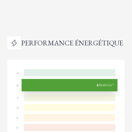
PERFORMANCE ÉNERGÉTIQUE
A
61
kWh/m²
B
C
D
E
F