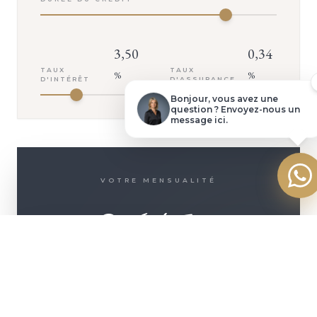
Demander une visite
3,50
0,34
Dossier complet
TAUX
TAUX
%
%
D'INTÉRÊT
D'ASSURANCE
Poser une question
Bonjour, vous avez une
question ? Envoyez-nous un
message ici.
Faire une offre
VOTRE MENSUALITÉ
2 645
€
+ D'INFOS
ASSURANCE INCLUSE (
142
€/MOIS)