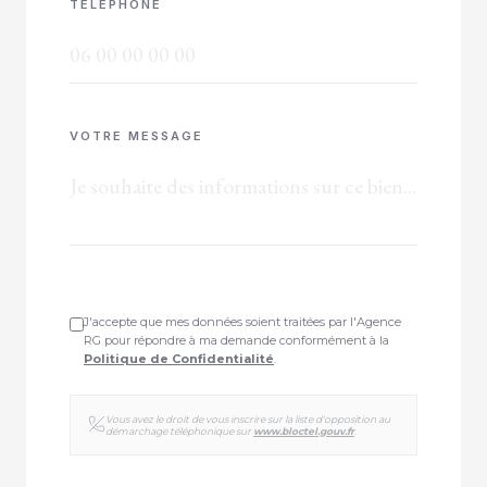
TÉLÉPHONE
VOTRE MESSAGE
J'accepte que mes données soient traitées par l'Agence
RG pour répondre à ma demande conformément à la
Politique de Confidentialité
.
Vous avez le droit de vous inscrire sur la liste d'opposition au
démarchage téléphonique sur
www.bloctel.gouv.fr
.