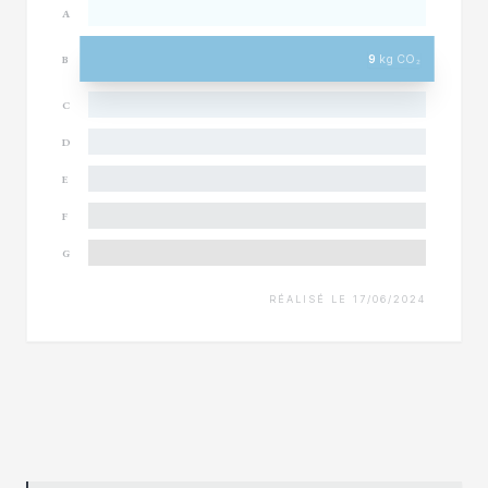
A
9
kg CO₂
B
C
D
E
F
G
RÉALISÉ LE 17/06/2024