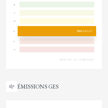
B
C
D
296
kWh/m²
E
F
G
RÉALISÉ LE 17/06/2024
ÉMISSIONS GES