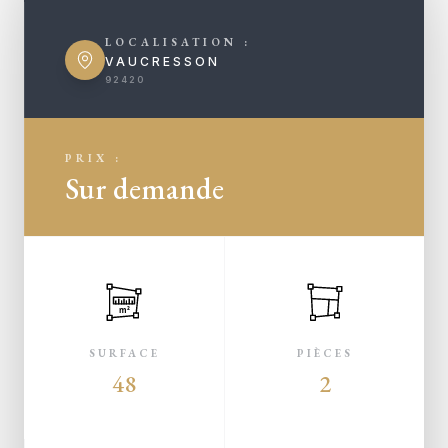
LOCALISATION :
VAUCRESSON
92420
PRIX :
Sur demande
m²
SURFACE
PIÈCES
48
2