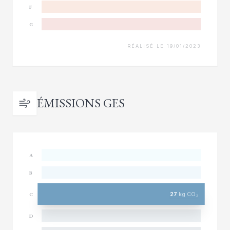
F
G
RÉALISÉ LE 19/01/2023
ÉMISSIONS GES
A
B
27
kg CO₂
C
D