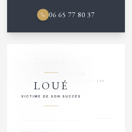
06 65 77 80 37
Demande
d'informations
LOUÉ
RÉPONSE PRIORITAIRE SOUS 24H
VICTIME DE SON SUCCÈS
VOTRE NOM COMPLET