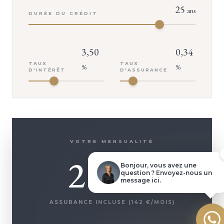
25
ans
DURÉE DU CRÉDIT
3,50
0,34
VOTRE CONSEILLER
Isabelle TROUVÉ
TAUX
TAUX
%
%
D'INTÉRÊT
D'ASSURANCE
Demander une visite
Dossier complet
VOTRE MENSUALITÉ
2 645
Poser une question
Bonjour, vous avez une
question ? Envoyez-nous un
€
message ici.
Faire une offre
ASSURANCE INCLUSE (
142
€/MOIS)