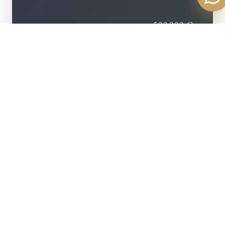
500 000
€
Montant emprunté
+ D'INFOS
250 935
€
Coût des intérêts
42 500
€
Coût de l'assurance
293 435
COÛT TOTAL DU
€
CRÉDIT
AFFINER CE PROJET AVEC NOUS