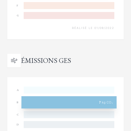
F
G
RÉALISÉ LE 01/09/2022
ÉMISSIONS GES
A
7
kg CO₂
B
C
D