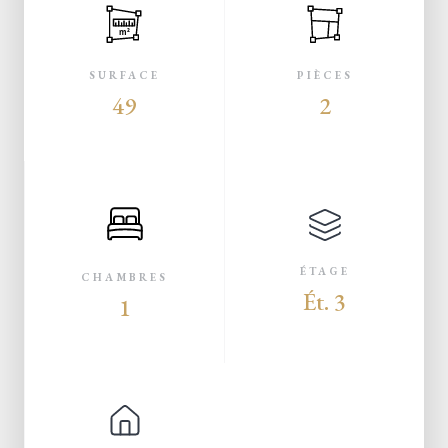
m²
SURFACE
PIÈCES
49
2
ÉTAGE
CHAMBRES
Ét. 3
1