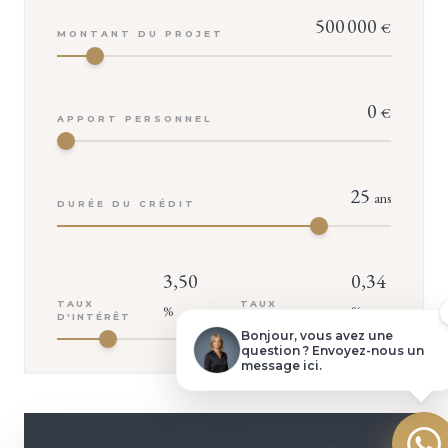
500 000
€
MONTANT DU PROJET
0
VOTRE CONSEILLER
€
APPORT PERSONNEL
Isabelle TROUVÉ
25
ans
DURÉE DU CRÉDIT
Demander une visite
Dossier complet
3,50
0,34
TAUX
TAUX
%
%
D'INTÉRÊT
D'ASSURANCE
Poser une question
Bonjour, vous avez une
question ? Envoyez-nous un
message ici.
Faire une offre