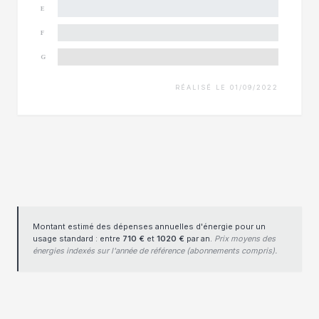
E
F
G
RÉALISÉ LE 01/09/2022
Montant estimé des dépenses annuelles d'énergie pour un
usage standard : entre
710 €
et
1020 €
par an.
Prix moyens des
énergies indexés sur l'année de référence (abonnements compris).