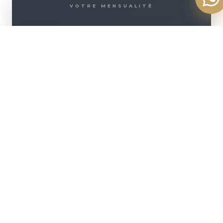
VOTRE MENSUALITÉ
2 645
€
+ D'INFOS
ASSURANCE INCLUSE (
142
€/MOIS)
500 000
€
Montant emprunté
250 935
€
Coût des intérêts
42 500
€
Coût de l'assurance
293 435
COÛT TOTAL DU
CRÉDIT