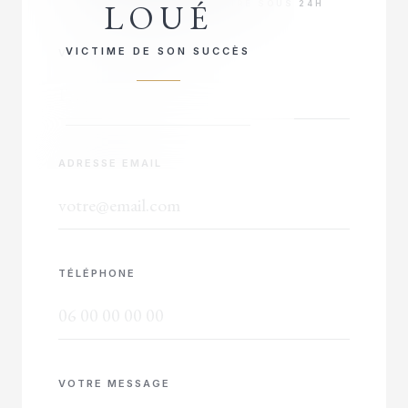
LOUÉ
RÉPONSE PRIORITAIRE SOUS 24H
VICTIME DE SON SUCCÈS
VOTRE NOM COMPLET
ADRESSE EMAIL
TÉLÉPHONE
VOTRE MESSAGE