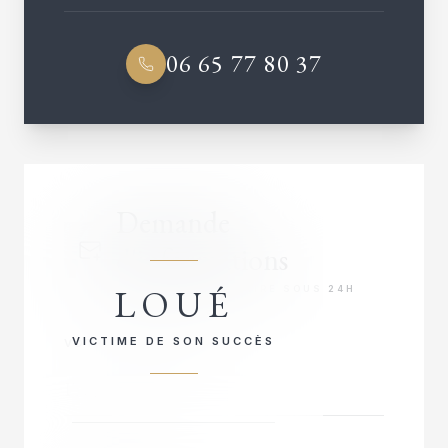
06 65 77 80 37
Demande
d'informations
LOUÉ
RÉPONSE PRIORITAIRE SOUS 24H
VICTIME DE SON SUCCÈS
VOTRE NOM COMPLET