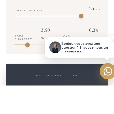
25
ans
DURÉE DU CRÉDIT
Demander une visite
Dossier complet
3,50
0,34
TAUX
TAUX
%
%
D'INTÉRÊT
D'ASSURANCE
Poser une question
Bonjour, vous avez une
question ? Envoyez-nous un
message ici.
Faire une offre
VOTRE MENSUALITÉ
2 645
€
+ D'INFOS
ASSURANCE INCLUSE (
142
€/MOIS)