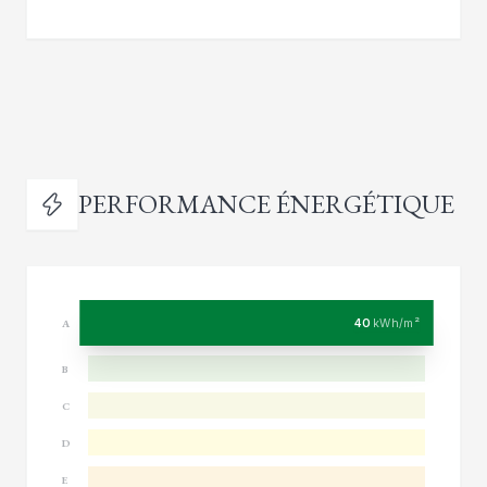
PERFORMANCE ÉNERGÉTIQUE
40
kWh/m²
A
B
C
D
E