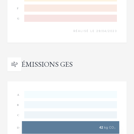
F
G
RÉALISÉ LE 29/04/2023
ÉMISSIONS GES
A
B
C
42
kg CO₂
D