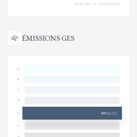
RÉALISÉ LE 04/03/2025
ÉMISSIONS GES
A
B
C
D
50
kg CO₂
E
F
G