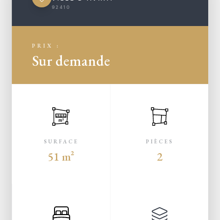
92410
PRIX :
Sur demande
m²
SURFACE
PIÈCES
51 m²
2