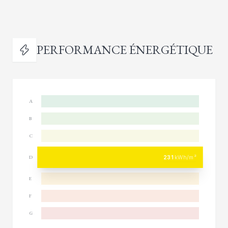
PERFORMANCE ÉNERGÉTIQUE
A
B
C
231
kWh/m²
D
E
F
G