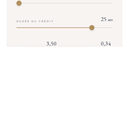
25
ans
DURÉE DU CRÉDIT
3,50
0,34
TAUX
TAUX
%
%
D'INTÉRÊT
D'ASSURANCE
+ D'INFOS
VOTRE MENSUALITÉ
2 645
€