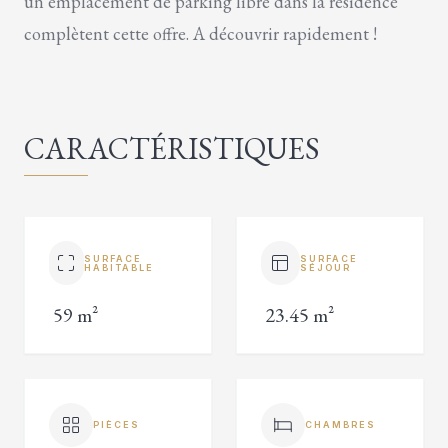
un emplacement de parking libre dans la résidence
complètent cette offre. A découvrir rapidement !
CARACTÉRISTIQUES
SURFACE
SURFACE
HABITABLE
SÉJOUR
59 m²
23.45 m²
PIÈCES
CHAMBRES