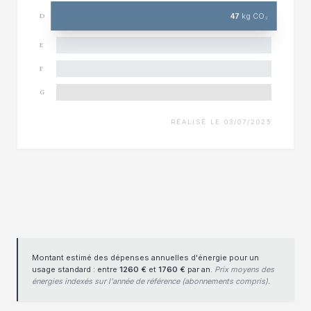
47
kg CO₂
D
E
F
G
RÉALISÉ LE 03/07/2025
Montant estimé des dépenses annuelles d'énergie pour un
usage standard : entre
1260 €
et
1760 €
par an.
Prix moyens des
énergies indexés sur l'année de référence (abonnements compris).