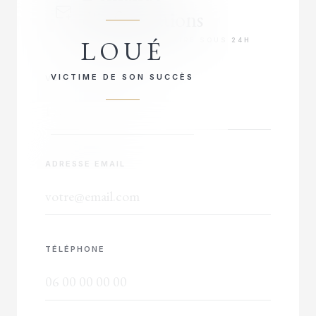
d'informations
LOUÉ
RÉPONSE PRIORITAIRE SOUS 24H
VICTIME DE SON SUCCÈS
VOTRE NOM COMPLET
ADRESSE EMAIL
TÉLÉPHONE