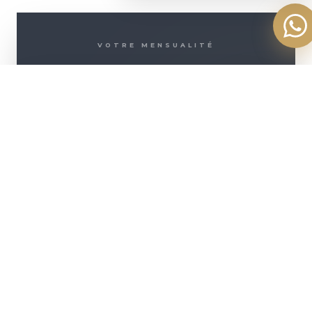
VOTRE MENSUALITÉ
2 645
+ D'INFOS
€
ASSURANCE INCLUSE (
142
€/MOIS)
500 000
€
Montant emprunté
250 935
€
Coût des intérêts
42 500
€
Coût de l'assurance