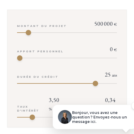
500 000
€
MONTANT DU PROJET
VOTRE CONSEILLER
0
€
Isabelle TROUVÉ
APPORT PERSONNEL
25
ans
Demander une visite
DURÉE DU CRÉDIT
Dossier complet
3,50
0,34
TAUX
TAUX
%
%
Poser une question
D'INTÉRÊT
D'ASSURANCE
Bonjour, vous avez une
question ? Envoyez-nous un
message ici.
Faire une offre