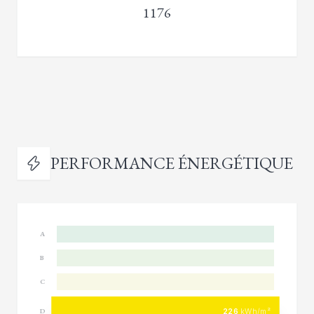
1176
PERFORMANCE ÉNERGÉTIQUE
A
B
C
226
kWh/m²
D