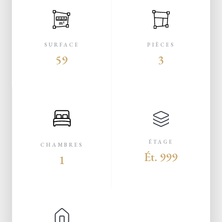
m²
SURFACE
PIÈCES
59
3
ÉTAGE
CHAMBRES
Ét. 999
1