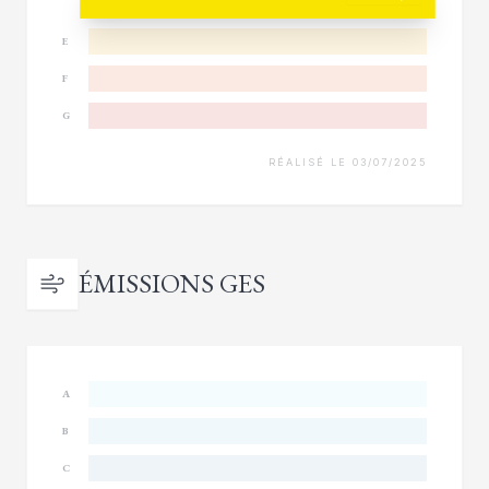
E
F
G
RÉALISÉ LE 03/07/2025
ÉMISSIONS GES
A
B
C